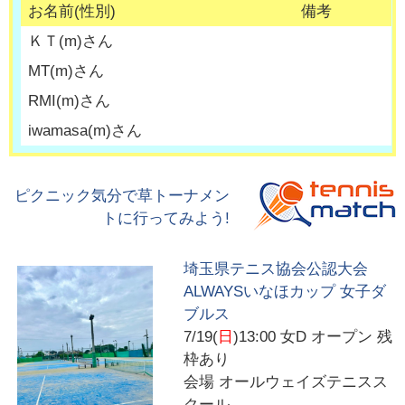
お名前(性別)
備考
ＫＴ
(
m
)さん
MT
(
m
)さん
RMI
(
m
)さん
iwamasa
(
m
)さん
ピクニック気分で草トーナメン
トに行ってみよう!
埼玉県テニス協会公認大会
ALWAYSいなほカップ 女子ダ
ブルス
7/19(
日
)13:00
女D オープン 残
枠あり
会場
オールウェイズテニスス
クール