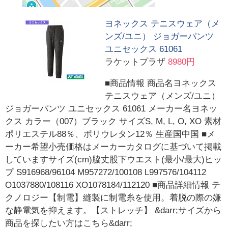
ヨネックス テニスウェア（メ
ンズ/ユニ） ジョガーパンツ
ユニセックス 61061
ラケットプラザ
8980円
■商品情報 商品名ヨネックス
テニスウェア（メンズ/ユニ）
ジョガーパンツ ユニセックス 61061 メーカー名ヨネッ
クス カラー（007）ブラック サイズS, M, L, O, XO 素材
ポリエステル88％、ポリウレタン12％ 生産国中国 ■メ
ーカー希望小売価格はメーカーカタログに基づいて掲載
していますサイズ(cm)脇丈股下ウエスト(最小/最大)ヒッ
プ S916968/96104 M957272/100108 L997576/104112
O1037880/108116 XO1078184/112120 ■商品詳細情報 テ
クノロジー【制電】縫製に制電糸を使用。着脱の際の嫌
な静電気を抑えます。【ストレッチ】 &darr;サイズから
商品を探したい方はこちら&darr;