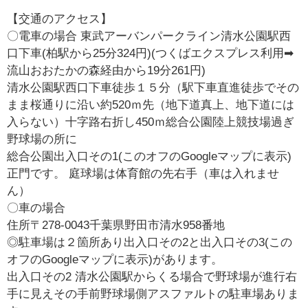
【交通のアクセス】
〇電車の場合 東武アーバンパークライン清水公園駅西
口下車(柏駅から25分324円)(つくばエクスプレス利用➡
流山おおたかの森経由から19分261円)
清水公園駅西口下車徒歩１５分（駅下車直進徒歩でその
まま桜通りに沿い約520ｍ先（地下道真上、地下道には
入らない）十字路右折し450ｍ総合公園陸上競技場過ぎ
野球場の所に
総合公園出入口その1(このオフのGoogleマップに表示)
正門です。 庭球場は体育館の先右手（車は入れませ
ん）
〇車の場合
住所〒278-0043千葉県野田市清水958番地
◎駐車場は２箇所あり出入口その2と出入口その3(この
オフのGoogleマップに表示)があります。
出入口その2 清水公園駅からくる場合で野球場が進行右
手に見えその手前野球場側アスファルトの駐車場ありま