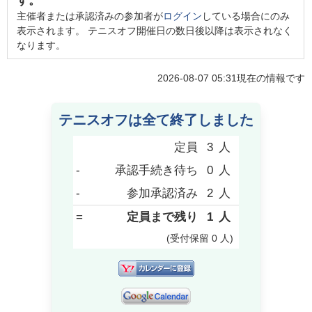
す。
主催者または承認済みの参加者が
ログイン
している場合にのみ
表示されます。 テニスオフ開催日の数日後以降は表示されなく
なります。
2026-08-07 05:31
現在の情報です
テニスオフは全て終了しました
定員
3
人
-
承認手続き待ち
0
人
-
参加承認済み
2
人
=
定員まで残り
1
人
(受付保留
0
人
)