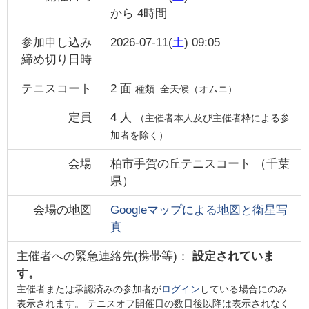
から
4時間
参加申し込み
2026-07-11(
土
) 09:05
締め切り日時
テニスコート
2
面
種類:
全天候（オムニ）
定員
4
人
（主催者本人及び主催者枠による参
加者を除く）
会場
柏市手賀の丘テニスコート
（
千葉
県
）
会場の地図
Googleマップによる地図と衛星写
真
主催者への緊急連絡先(携帯等)：
設定されていま
す。
主催者または承認済みの参加者が
ログイン
している場合にのみ
表示されます。 テニスオフ開催日の数日後以降は表示されなく