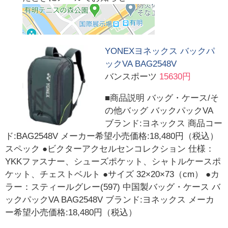
YONEXヨネックス バックパ
ックVA BAG2548V
バンスポーツ
15630円
■商品説明 バッグ・ケース/そ
の他バッグ バックパックVA
ブランド:ヨネックス 商品コー
ド:BAG2548V メーカー希望小売価格:18,480円（税込）
スペック ●ビクターアクセルセンコレクション 仕様：
YKKファスナー、シューズポケット、シャトルケースポ
ケット、チェストベルト ●サイズ 32×20×73（cm） ●カ
ラー：スティールグレー(597) 中国製バッグ・ケース バ
ックパックVA BAG2548V ブランド:ヨネックス メーカ
ー希望小売価格:18,480円（税込）