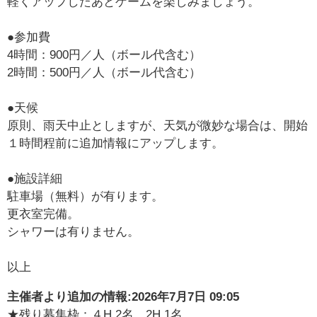
軽くアップしたあとゲームを楽しみましょう。
●参加費
4時間：900円／人（ボール代含む）
2時間：500円／人（ボール代含む）
●天候
原則、雨天中止としますが、天気が微妙な場合は、開始
１時間程前に追加情報にアップします。
●施設詳細
駐車場（無料）が有ります。
更衣室完備。
シャワーは有りません。
以上
主催者より追加の情報:
2026年7月7日 09:05
★残り募集枠：４H 2名、2H 1名