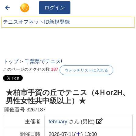
ログイン
テニスオフネットID新規登録
トップ
>
千葉県でテニス!
このページのアクセス数
187
ウォッチリストに入れる
★柏市手賀の丘でテニス（4Ｈor2H、
男性女性共中級以上）★
開催番号
3267187
主催者
february
さん (
男性
)
開催日時
2026-07-11(
土
) 13:00