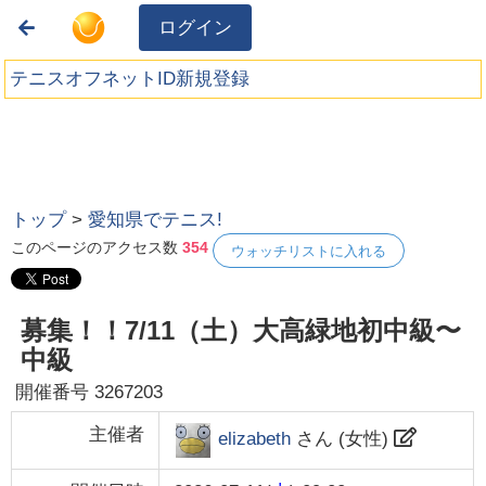
ログイン
テニスオフネットID新規登録
トップ
>
愛知県でテニス!
このページのアクセス数
354
ウォッチリストに入れる
募集！！7/11（土）大高緑地初中級〜
中級
開催番号
3267203
主催者
elizabeth
さん (
女性
)