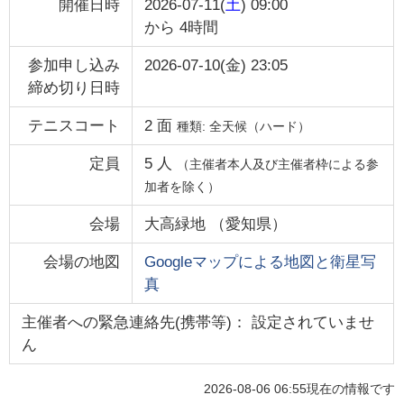
開催日時
2026-07-11(
土
) 09:00
から
4時間
参加申し込み
2026-07-10(金) 23:05
締め切り日時
テニスコート
2
面
種類:
全天候（ハード）
定員
5
人
（主催者本人及び主催者枠による参
加者を除く）
会場
大高緑地
（
愛知県
）
会場の地図
Googleマップによる地図と衛星写
真
主催者への緊急連絡先(携帯等)： 設定されていませ
ん
2026-08-06 06:55
現在の情報です