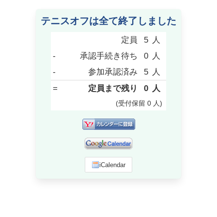
テニスオフは全て終了しました
定員
5
人
-
承認手続き待ち
0
人
-
参加承認済み
5
人
=
定員まで残り
0
人
(受付保留
0
人
)
iCalendar