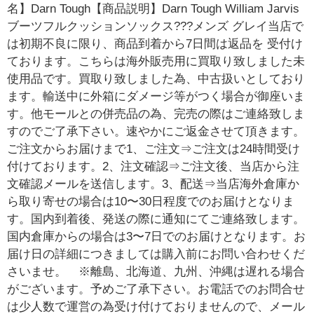
名】Darn Tough【商品説明】Darn Tough William Jarvis
ブーツフルクッションソックス???メンズ グレイ当店で
は初期不良に限り、商品到着から7日間は返品を 受付け
ております。こちらは海外販売用に買取り致しました未
使用品です。買取り致しました為、中古扱いとしており
ます。輸送中に外箱にダメージ等がつく場合が御座いま
す。他モールとの併売品の為、完売の際はご連絡致しま
すのでご了承下さい。速やかにご返金させて頂きます。
ご注文からお届けまで1、ご注文⇒ご注文は24時間受け
付けております。2、注文確認⇒ご注文後、当店から注
文確認メールを送信します。3、配送⇒当店海外倉庫か
ら取り寄せの場合は10〜30日程度でのお届けとなりま
す。国内到着後、発送の際に通知にてご連絡致します。
国内倉庫からの場合は3〜7日でのお届けとなります。お
届け日の詳細につきましては購入前にお問い合わせくだ
さいませ。 ※離島、北海道、九州、沖縄は遅れる場合
がございます。予めご了承下さい。お電話でのお問合せ
は少人数で運営の為受け付けておりませんので、メール