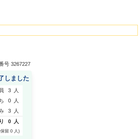
番号
3267227
了しました
員
3
人
ち
0
人
み
3
人
り
0
人
付保留
0
人
)