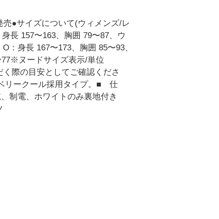
発売●サイズについて(ウィメンズ/レ
身長 157〜163、胸囲 79〜87、ウ
・O：身長 167〜173、胸囲 85〜93、
69〜77※ヌードサイズ表示/単位
ただく際の目安としてご確認くださ
◆ベリークール採用タイプ。■ 仕
乾、制電、ホワイトのみ裏地付き
ツ