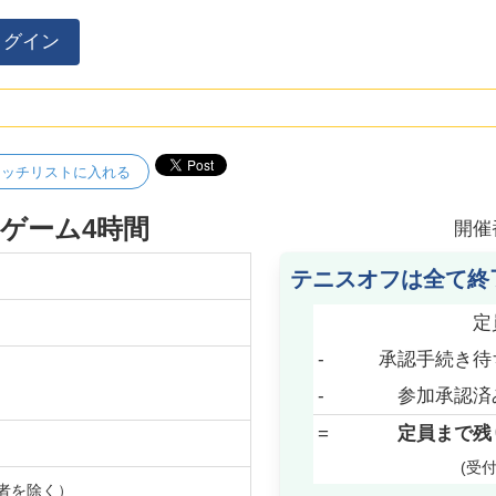
ログイン
ォッチリストに入れる
ゲーム4時間
開催
テニスオフは全て終
定
-
承認手続き待
-
参加承認済
=
定員まで残
(受
者を除く）