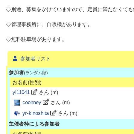
◇別途、募集をかけていますので、定員に満たなくても
◇管理事務所に、自販機があります。
◇無料駐車場があります。
参加者リスト
参加者
(ランダム順)
お名前(性別)
yi11041
さん (
m
)
coohney
さん (
m
)
yr-kinoshita
さん (
m
)
主催者枠による参加者