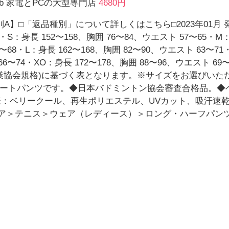
 web 家電とPCの大型専門店
4680円
A】□「返品種別」について詳しくはこちら□2023年01月 
S：身長 152〜158、胸囲 76〜84、ウエスト 57〜65・M：
〜68・L：身長 162〜168、胸囲 82〜90、ウエスト 63〜71
66〜74・XO：身長 172〜178、胸囲 88〜96、ウエスト 
用品工業協会規格)に基づく表となります。※サイズをお選びい
ョートパンツです。◆日本バドミントン協会審査合格品。
仕様：ベリークール、再生ポリエステル、UVカット、吸汗速
アウトドア＞テニス＞ウェア（レディース）＞ロング・ハーフパン