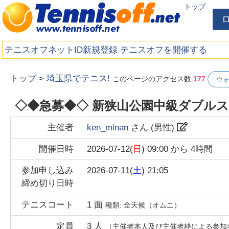
トップ
テニスオフネットID新規登録
テニスオフを開催する
トップ
>
埼玉県でテニス!
このページのアクセス数
177
ウ
◇◆急募◆◇ 新狭山公園中級ダブルス
主催者
ken_minan
さん (
男性
)
開催日時
2026-07-12(
日
) 09:00
から
4時間
参加申し込み
2026-07-11(
土
) 21:05
締め切り日時
テニスコート
1
面
種類:
全天候（オムニ）
定員
3
人
（主催者本人及び主催者枠による参加