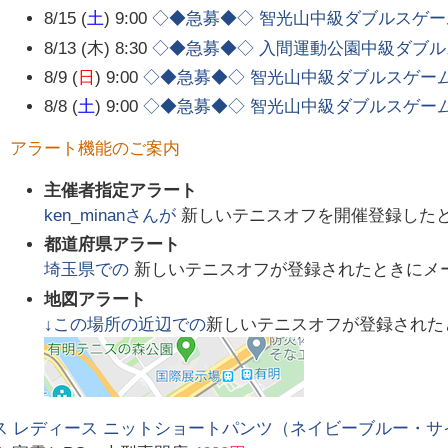
8/15 (
土
) 9:00
◇◆急募◆◇ 智光山中級ダブルスゲー
8/13 (木) 8:30
◇◆急募◆◇ 入間運動公園中級ダブ
8/9 (
日
) 9:00
◇◆急募◆◇ 智光山中級ダブルスゲー
8/8 (
土
) 9:00
◇◆急募◆◇ 智光山中級ダブルスゲー
アラート機能のご案内
主催者指定アラート
ken_minan
さんが
新しいテニスオフを開催登録した
都道府県アラート
埼玉県
での
新しいテニスオフが登録されたときにメ
地図アラート
↓この場所の近辺での
新しいテニスオフが登録された
 レディース ニットショートパンツ（ネイビーブルー・サイズ：L） 