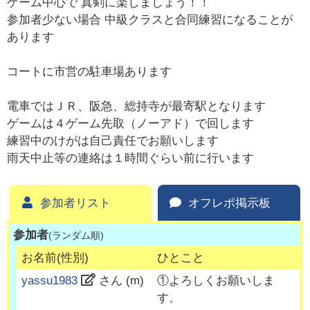
ゲーム中心で 真剣に楽しましょう！！
参加者少ない場合 中級クラスと合同練習になることが
あります
コートに市営の駐車場あります
電車ではＪＲ、阪急、総持寺が最寄駅となります
ゲームは４ゲーム先取（ノーアド）で回します
練習中のけがは自己責任でお願いします
雨天中止等の連絡は１時間ぐらい前に行います
参加者リスト
オフレポ掲示板
参加者
(ランダム順)
お名前(性別)
ひとこと
yassu1983
さん (
m
)
①よろしくお願いしま
す。