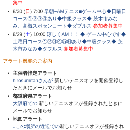
集中
8/30 (
日
) 7:00
早朝~AMテニス■ゲーム中心◆日曜日
コース①②③④あり◆中級クラス◆ 茨木市みな
み、高槻スポセンコート◆ダブルス
参加者募集中
8/29 (
土
) 10:00
涼しくAM！！ ◆ ゲーム中心です◆
土曜日コース①②③④⑤⑥あり◆中級クラス◆ 茨
木市みなみ◆ダブルス
参加者募集中
アラート機能のご案内
主催者指定アラート
hirosumitan
さんが
新しいテニスオフを開催登録し
たときにメールでお知らせ
都道府県アラート
大阪府
での
新しいテニスオフが登録されたときに
メールでお知らせ
地図アラート
↓この場所の近辺での
新しいテニスオフが登録され