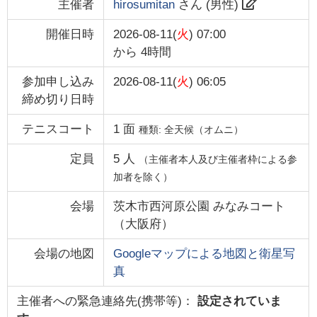
主催者
hirosumitan
さん (
男性
)
開催日時
2026-08-11(
火
) 07:00
から
4時間
参加申し込み
2026-08-11(
火
) 06:05
締め切り日時
テニスコート
1
面
種類:
全天候（オムニ）
定員
5
人
（主催者本人及び主催者枠による参
加者を除く）
会場
茨木市西河原公園 みなみコート
（
大阪府
）
会場の地図
Googleマップによる地図と衛星写
真
主催者への緊急連絡先(携帯等)：
設定されていま