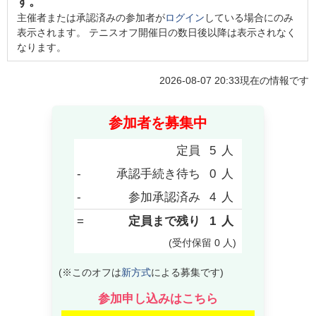
す。
主催者または承認済みの参加者が
ログイン
している場合にのみ
表示されます。 テニスオフ開催日の数日後以降は表示されなく
なります。
2026-08-07 20:33
現在の情報です
参加者を募集中
定員
5
人
-
承認手続き待ち
0
人
-
参加承認済み
4
人
=
定員まで残り
1
人
(受付保留
0
人
)
(※このオフは
新方式
による募集です)
参加申し込みはこちら