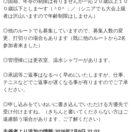
◎国籍、年令の制限は有りませんが一応２０歳以上１０
０歳以下としま〜す（＾0＾；／（シニアでも大会上級
者は沢山いますので年齢制限はしません）
◎他のルートでも募集していますので、募集人数の変
更、打切りの場合もあります（既に他のルートから2名
参加者来ました）
◎管理棟には更衣室、温水シャワーがあります。
◎承認等ご返事はなるべく早めにいたしますが、仕事、
テニスなどでご返事が遅くなる事が有りますのでご了承
ください。
◎申し込みをていねいに書き込んでいただける方優先で
受け付けますね。（きちんと書いてくださらない方はご
遠慮願う場合があります、ご了解ください）
主催者より追加の情報:
2026年7月9日 21:02