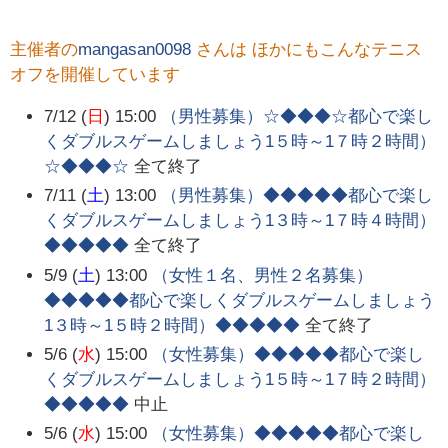
主催者の
mangasan0098
さんは ほかにもこんなテニス
オフを開催しています
7/12 (
日
) 15:00
（男性募集）☆◆◆◆☆都心で楽し
くダブルスゲームしましょう1５時～1７時２時間）
☆◆◆◆☆
全て終了
7/11 (
土
) 13:00
（男性募集）◆◆◆◆◆都心で楽し
くダブルスゲームしましょう1３時～1７時４時間）
◆◆◆◆◆
全て終了
5/9 (
土
) 13:00
（女性１名、男性２名募集）
◆◆◆◆◆都心で楽しくダブルスゲームしましょう
1３時～1５時２時間）◆◆◆◆◆
全て終了
5/6 (
水
) 15:00
（女性募集）◆◆◆◆◆都心で楽し
くダブルスゲームしましょう1５時～1７時２時間）
◆◆◆◆◆
中止
5/6 (
水
) 15:00
（女性募集）◆◆◆◆◆都心で楽し