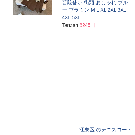
普段使い 街頭 おしゃれ ブル
ー ブラウン M L XL 2XL 3XL
4XL 5XL
Tanzan
8245円
江東区 のテニスコート