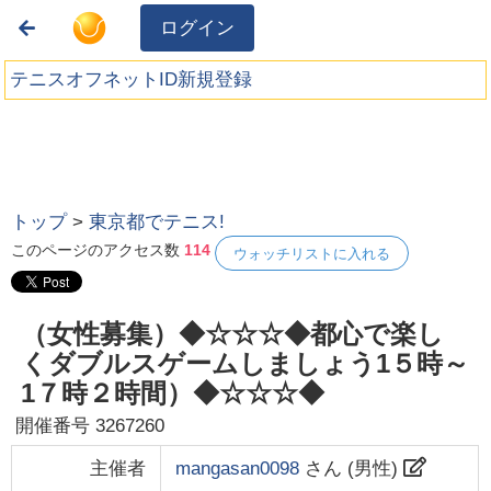
ログイン
テニスオフネットID新規登録
トップ
>
東京都でテニス!
このページのアクセス数
114
ウォッチリストに入れる
（女性募集）◆☆☆☆◆都心で楽し
くダブルスゲームしましょう1５時～
1７時２時間）◆☆☆☆◆
開催番号
3267260
主催者
mangasan0098
さん (
男性
)