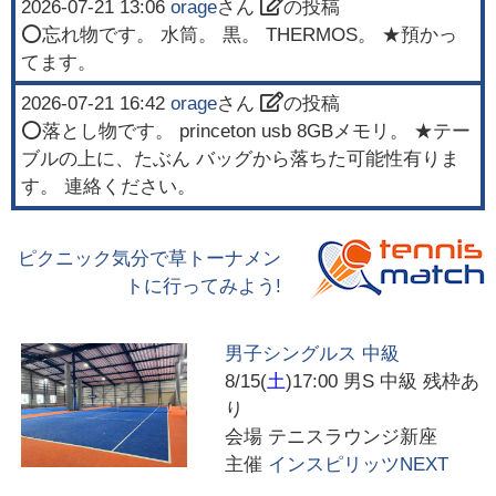
2026-07-21 13:06
orage
さん
の投稿
⭕忘れ物です。 水筒。 黒。 THERMOS。 ★預かっ
てます。
2026-07-21 16:42
orage
さん
の投稿
⭕落とし物です。 princeton usb 8GBメモリ。 ★テー
ブルの上に、たぶん バッグから落ちた可能性有りま
す。 連絡ください。
ピクニック気分で草トーナメン
トに行ってみよう!
男子シングルス 中級
8/15(
土
)17:00
男S 中級 残枠あ
り
会場
テニスラウンジ新座
主催
インスピリッツNEXT