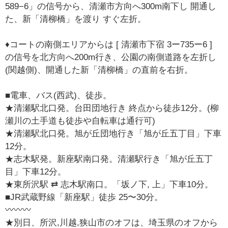
589−6」の信号から、清瀬市方向へ300m南下し 開通し
た、新「清柳橋」を渡り すぐ左折。
♦️コートの南側エリアからは [ 清瀬市下宿 3ー735ー6 ]
の信号を北方向へ200m行き、公園の南側道路を左折し
(関越側)、開通した新「清柳橋」の直前を右折。
■電車、バス(西武)、徒歩。
★清瀬駅北口発。台田団地行き 終点から徒歩12分。(柳
瀬川の土手道も徒歩や自転車は通行可)
★清瀬駅北口発。旭が丘団地行き「旭が丘五丁目」下車
12分。
★志木駅発。新座駅南口発。清瀬駅行き「旭が丘五丁
目」下車12分。
★東所沢駅 ⇄ 志木駅南口。「坂ノ下, 上」下車10分。
■JR武蔵野線「新座駅」徒歩 25〜30分。
〰〰〰
★別日、所沢,川越,狭山市のオフは、埼玉県のオフから