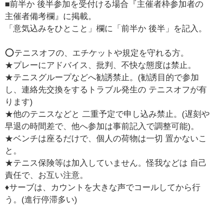
■前半か 後半参加を受付ける場合『主催者枠参加者の
主催者備考欄』に掲載。
「意気込みをひとこと」欄に「前半か 後半」を記入。
⭕テニスオフの、エチケットや規定を守れる方。
★プレーにアドバイス、批判、不快な態度は禁止。
★テニスグループなどへ勧誘禁止。(勧誘目的で参加
し、連絡先交換をするトラブル発生の テニスオフが有
ります)
★他のテニスなどと 二重予定で申し込み禁止。(遅刻や
早退の時間差で、他へ参加は事前記入で調整可能)。
★ベンチは座るだけで、個人の荷物は一切 置かないこ
と。
★テニス保険等は加入していません。怪我などは 自己
責任で、お互い注意。
♦️サーブは、カウントを大きな声でコールしてから行
う。(進行停滞多い)