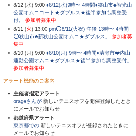
8/12 (水) 9:00
♦️8/12(水)9時〜 4時間♦️狭山市♣︎智光山
公園オムニコート★ダブルス★後半参加も調整受
付。
参加者募集中
8/11 (
火
) 13:00
pm⭕️8/11(火祝) 午後 13時〜 4時間
⭕️狭山市♣︎新狭山公園オムニ★ダブルス。
参加者募
集中
8/10 (月) 9:00
♦️8/10(月) 9時〜 4時間♦️清瀬市❤️内山
運動公園オムニ★ダブルス★後半参加も調整受付。
参加者募集中
アラート機能のご案内
主催者指定アラート
orage
さんが
新しいテニスオフを開催登録したとき
にメールでお知らせ
都道府県アラート
東京都
での
新しいテニスオフが登録されたときに
メールでお知らせ