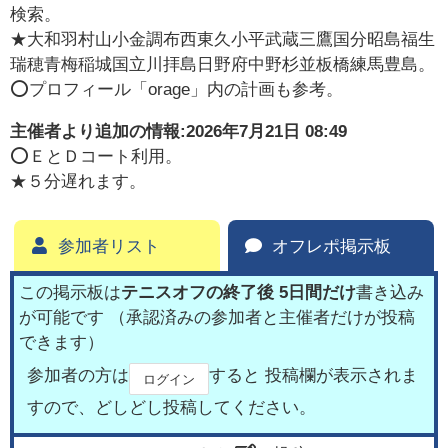
検索。
★大和羽村山小金調布西東久小平武蔵三鷹国分昭島福生
瑞穂青梅稲城国立川拝島日野府中野杉並板橋練馬豊島。
⭕️プロフィール「orage」内の計画も参考。
主催者より追加の情報:
2026年7月21日 08:49
⭕ＥとＤコート利用。
★５分遅れます。
参加者リスト
オフレポ掲示板
この掲示板は
テニスオフの終了後 5日間だけ
書き込み
が可能です （承認済みの参加者と主催者だけが投稿
できます）
参加者の方は
すると 投稿欄が表示されま
ログイン
すので、どしどし投稿してください。