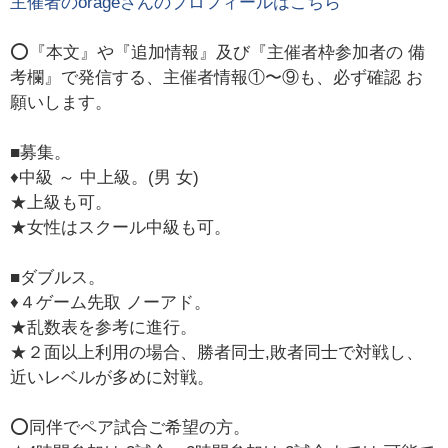
主催者の
orage
さんのプロフィールはこちら
⭕️『本文』や『追加情報』及び『主催者枠参加者の 備
考欄』で発信する、主催者情報①〜⑨も、必ず確認 お
願いします。
■募集。
♦️中級 ～ 中上級。(男 女)
★上級も可。
★女性はスクール中級も可。
■ダブルス。
♦️４ゲーム先取 ノーアド。
★乱数表を参考に進行。
★２面以上利用の場合、勝者同士,敗者同士で対戦し、
近いレベルが多めに対戦。
⭕️同伴でペア試合ご希望の方。