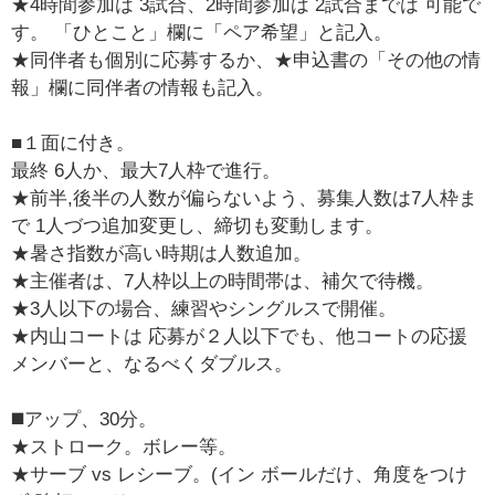
★4時間参加は 3試合、2時間参加は 2試合までは 可能で
す。 「ひとこと」欄に「ペア希望」と記入。
★同伴者も個別に応募するか、★申込書の「その他の情
報」欄に同伴者の情報も記入。
■１面に付き。
最終 6人か、最大7人枠で進行。
★前半,後半の人数が偏らないよう、募集人数は7人枠ま
で 1人づつ追加変更し、締切も変動します。
★暑さ指数が高い時期は人数追加。
★主催者は、7人枠以上の時間帯は、補欠で待機。
★3人以下の場合、練習やシングルスで開催。
★内山コートは 応募が２人以下でも、他コートの応援
メンバーと、なるべくダブルス。
◼️アップ、30分。
★ストローク。ボレー等。
★サーブ vs レシーブ。(イン ボールだけ、角度をつけ