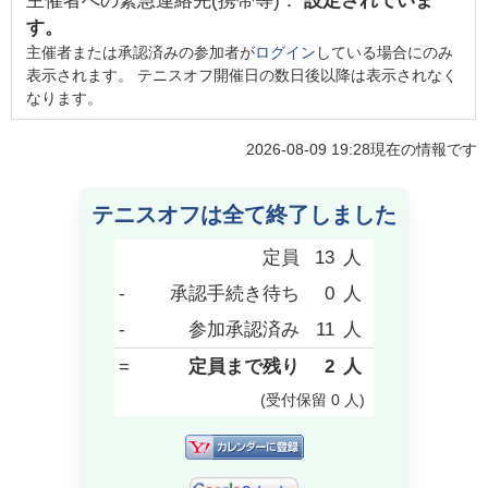
主催者への緊急連絡先(携帯等)：
設定されていま
す。
主催者または承認済みの参加者が
ログイン
している場合にのみ
表示されます。 テニスオフ開催日の数日後以降は表示されなく
なります。
2026-08-09 19:28
現在の情報です
テニスオフは全て終了しました
定員
13
人
-
承認手続き待ち
0
人
-
参加承認済み
11
人
=
定員まで残り
2
人
(受付保留
0
人
)