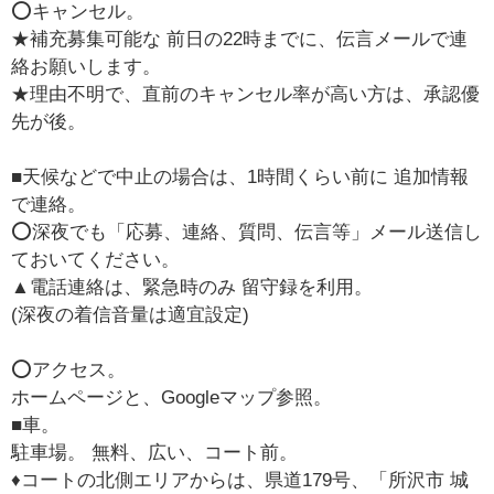
⭕️キャンセル。
★補充募集可能な 前日の22時までに、伝言メールで連
絡お願いします。
★理由不明で、直前のキャンセル率が高い方は、承認優
先が後。
■天候などで中止の場合は、1時間くらい前に 追加情報
で連絡。
⭕️深夜でも「応募、連絡、質問、伝言等」メール送信し
ておいてください。
▲電話連絡は、緊急時のみ 留守録を利用。
(深夜の着信音量は適宜設定)
⭕️アクセス。
ホームページと、Googleマップ参照。
■車。
駐車場。 無料、広い、コート前。
♦️コートの北側エリアからは、県道179号、「所沢市 城