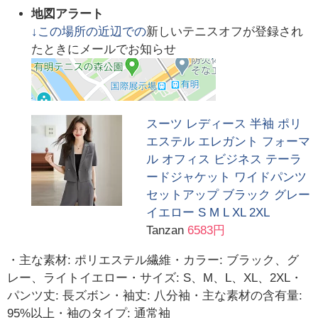
地図アラート
↓この場所の近辺での
新しいテニスオフが登録され
たときにメールでお知らせ
スーツ レディース 半袖 ポリ
エステル エレガント フォーマ
ル オフィス ビジネス テーラ
ードジャケット ワイドパンツ
セットアップ ブラック グレー
イエロー S M L XL 2XL
Tanzan
6583円
・主な素材: ポリエステル繊維・カラー: ブラック、グ
レー、ライトイエロー・サイズ: S、M、L、XL、2XL・
パンツ丈: 長ズボン・袖丈: 八分袖・主な素材の含有量:
95%以上・袖のタイプ: 通常袖