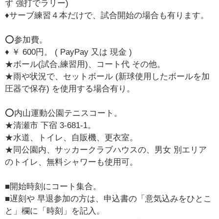
ず 強打でラリー)
♦️サーブ練習４本だけで、試合開始の場合も有ります。
⭕️参加費。
♦️ ￥ 600円。 ( PayPay 又は 現金 )
★ボール(試合,練習用)、コート代 その他。
★雨や状況で、セットボール (新球使用したボールを加
圧器で保存) を使用する場合有り。
⭕️内山運動公園テニスコート。
★清瀬市 下宿 3-681-1。
★水道、トイレ、自販機、更衣室。
★同公園内、サッカークラブハウスの、男女 別エリア
のトイレ、無料シャワーも使用可。
■開始時刻にコート集合。
■遅刻や 早退参加の方は、申込書の「意気込みをひとこ
と」欄に「時刻」を記入。