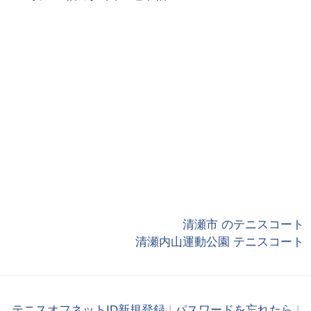
清瀬市 のテニスコート
清瀬内山運動公園 テニスコート
テニスオフネットID新規登録
|
パスワードを忘れたら
|