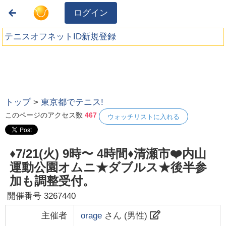
ログイン
テニスオフネットID新規登録
トップ
>
東京都でテニス!
このページのアクセス数
467
ウォッチリストに入れる
♦️7/21(火) 9時〜 4時間♦️清瀬市❤️内山
運動公園オムニ★ダブルス★後半参
加も調整受付。
開催番号
3267440
主催者
orage
さん (
男性
)