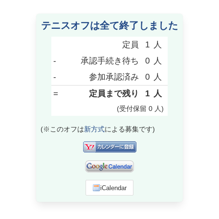
テニスオフは全て終了しました
定員
1
人
-
承認手続き待ち
0
人
-
参加承認済み
0
人
=
定員まで残り
1
人
(受付保留
0
人
)
(※このオフは
新方式
による募集です)
iCalendar