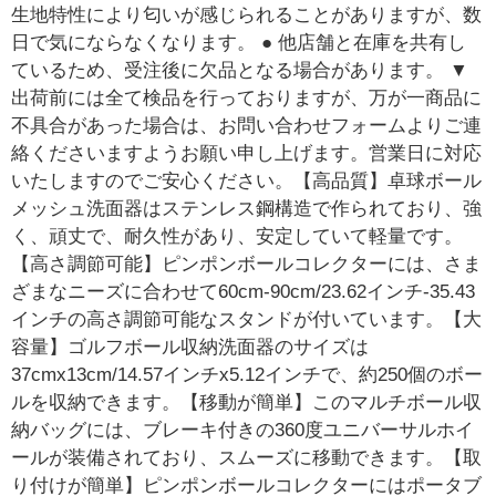
生地特性により匂いが感じられることがありますが、数
日で気にならなくなります。 ● 他店舗と在庫を共有し
ているため、受注後に欠品となる場合があります。 ▼
出荷前には全て検品を行っておりますが、万が一商品に
不具合があった場合は、お問い合わせフォームよりご連
絡くださいますようお願い申し上げます。営業日に対応
いたしますのでご安心ください。【高品質】卓球ボール
メッシュ洗面器はステンレス鋼構造で作られており、強
く、頑丈で、耐久性があり、安定していて軽量です。
【高さ調節可能】ピンポンボールコレクターには、さま
ざまなニーズに合わせて60cm-90cm/23.62インチ-35.43
インチの高さ調節可能なスタンドが付いています。【大
容量】ゴルフボール収納洗面器のサイズは
37cmx13cm/14.57インチx5.12インチで、約250個のボー
ルを収納できます。【移動が簡単】このマルチボール収
納バッグには、ブレーキ付きの360度ユニバーサルホイ
ールが装備されており、スムーズに移動できます。【取
り付けが簡単】ピンポンボールコレクターにはポータブ