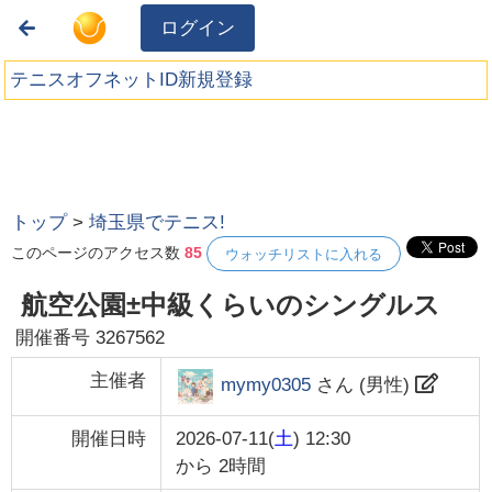
ログイン
テニスオフネットID新規登録
トップ
>
埼玉県でテニス!
このページのアクセス数
85
ウォッチリストに入れる
航空公園±中級くらいのシングルス
開催番号
3267562
主催者
mymy0305
さん (
男性
)
開催日時
2026-07-11(
土
) 12:30
から
2時間