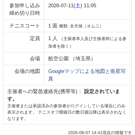
参加申し込み
2026-07-11(
土
) 11:05
締め切り日時
テニスコート
1
面
種類:
全天候（オムニ）
定員
1
人
（主催者本人及び主催者枠による参
加者を除く）
会場
航空公園
（
埼玉県
）
会場の地図
Googleマップによる地図と衛星写
真
主催者への緊急連絡先(携帯等)：
設定されていま
す。
主催者または承認済みの参加者が
ログイン
している場合にのみ
表示されます。 テニスオフ開催日の数日後以降は表示されなく
なります。
2026-08-07 14:41
現在の情報です