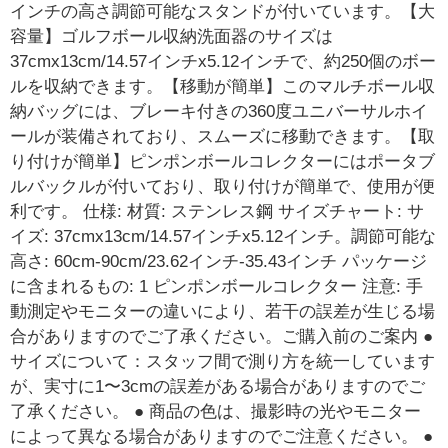
インチの高さ調節可能なスタンドが付いています。【大
容量】ゴルフボール収納洗面器のサイズは
37cmx13cm/14.57インチx5.12インチで、約250個のボー
ルを収納できます。【移動が簡単】このマルチボール収
納バッグには、ブレーキ付きの360度ユニバーサルホイ
ールが装備されており、スムーズに移動できます。【取
り付けが簡単】ピンポンボールコレクターにはポータブ
ルバックルが付いており、取り付けが簡単で、使用が便
利です。 仕様: 材質: ステンレス鋼 サイズチャート: サ
イズ: 37cmx13cm/14.57インチx5.12インチ。調節可能な
高さ: 60cm-90cm/23.62インチ-35.43インチ パッケージ
に含まれるもの: 1 ピンポンボールコレクター 注意: 手
動測定やモニターの違いにより、若干の誤差が生じる場
合がありますのでご了承ください。ご購入前のご案内 ●
サイズについて：スタッフ間で測り方を統一しています
が、実寸に1〜3cmの誤差がある場合がありますのでご
了承ください。 ● 商品の色は、撮影時の光やモニター
によって異なる場合がありますのでご注意ください。 ●