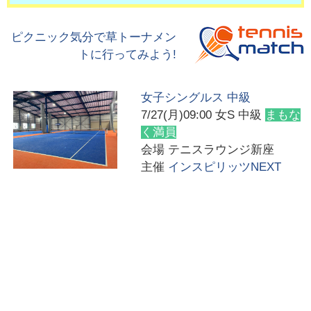
ピクニック気分で草トーナメン
トに行ってみよう!
女子シングルス 中級
7/27(月)09:00
女S 中級
まもな
く満員
会場
テニスラウンジ新座
主催
インスピリッツNEXT