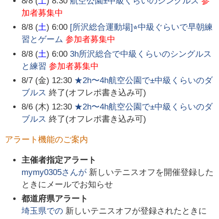
8/8 (
土
) 8:30
航空公園±中級くらいのシングルス
参
加者募集中
8/8 (
土
) 6:00
[所沢総合運動場]⭐︎中級ぐらいで早朝練
習とゲーム
参加者募集中
8/8 (
土
) 6:00
3h所沢総合で中級くらいのシングルス
と練習
参加者募集中
8/7 (金) 12:30
★2h〜4h航空公園で±中級くらいのダ
ブルス
終了(オフレポ書き込み可)
8/6 (木) 12:30
★2h〜4h航空公園で±中級くらいのダ
ブルス
終了(オフレポ書き込み可)
アラート機能のご案内
主催者指定アラート
mymy0305
さんが
新しいテニスオフを開催登録した
ときにメールでお知らせ
都道府県アラート
埼玉県
での
新しいテニスオフが登録されたときに