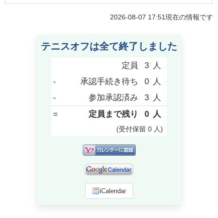
2026-08-07 17:51
現在の情報です
テニスオフは全て終了しました
定員
3
人
-
承認手続き待ち
0
人
-
参加承認済み
3
人
=
定員まで残り
0
人
(受付保留
0
人
)
iCalendar