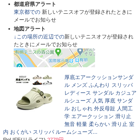
都道府県アラート
東京都
での
新しいテニスオフが登録されたときに
メールでお知らせ
地図アラート
↓この場所の近辺での
新しいテニスオフが登録され
たときにメールでお知らせ
厚底エアークッションサンダ
ル メンズ ふんわり スリッパ
レディース サンダル カジュア
ルシューズ 人気 厚底 サンダ
ル おしゃれ 外反母趾 人間工
学 エアークッション 滑り止
無音 軽量 柔らかい 滑り止 室
内 おくがい スリッパ ルームシューズ...
ReLIFE(リライフ)
2779円