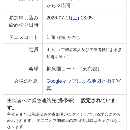
から
2時間
参加申し込み
2026-07-11(
土
) 13:05
締め切り日時
テニスコート
1
面
種類:
その他
定員
3
人
（主催者本人及び主催者枠による参
加者を除く）
会場
柳泉園コート
（
東京都
）
会場の地図
Googleマップによる地図と衛星写
真
主催者への緊急連絡先(携帯等)：
設定されていま
す。
主催者または承認済みの参加者が
ログイン
している場合にのみ
表示されます。 テニスオフ開催日の数日後以降は表示されなく
なります。