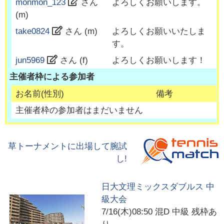
monmon_123
さん
よろしくお願いします。
(
m
)
take0824
さん (
m
)
よろしくお願いいたしま
す。
jun5969
さん (
f
)
よろしくお願いします！
主催者枠による参加者
お名前(性別)
備考
主催者枠の参加者はまだいません
草トーナメントに出場して腕試
し!
日大文理ミックスダブルス 中
級大会
7/16(木)08:50
混D 中級 残枠あ