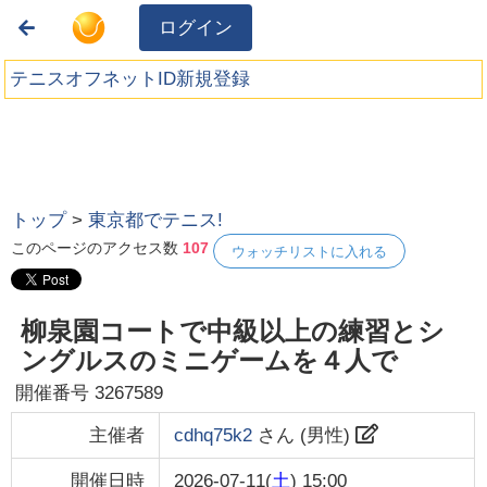
ログイン
テニスオフネットID新規登録
トップ
>
東京都でテニス!
このページのアクセス数
107
ウォッチリストに入れる
柳泉園コートで中級以上の練習とシ
ングルスのミニゲームを４人で
開催番号
3267589
主催者
cdhq75k2
さん (
男性
)
開催日時
2026-07-11(
土
) 15:00