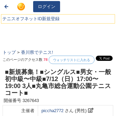
ログイン
テニスオフネットID新規登録
トップ
>
香川県でテニス!
このページのアクセス数
78
ウォッチリストに入れる
■新規募集！■シングルス■男女・一般
初中級〜中級■7/12（日）17:00〜
19:00 3人■丸亀市総合運動公園テニス
コート■
開催番号
3267643
主催者
piccha2772
さん (
男性
)