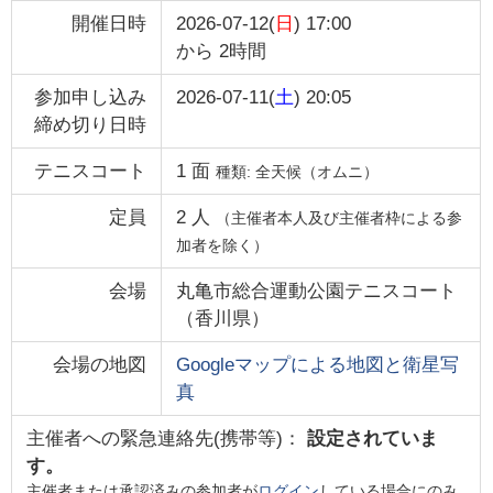
開催日時
2026-07-12(
日
) 17:00
から
2時間
参加申し込み
2026-07-11(
土
) 20:05
締め切り日時
テニスコート
1
面
種類:
全天候（オムニ）
定員
2
人
（主催者本人及び主催者枠による参
加者を除く）
会場
丸亀市総合運動公園テニスコート
（
香川県
）
会場の地図
Googleマップによる地図と衛星写
真
主催者への緊急連絡先(携帯等)：
設定されていま
す。
主催者または承認済みの参加者が
ログイン
している場合にのみ