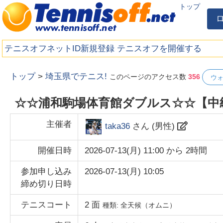
トップ
テニスオフネットID新規登録
テニスオフを開催する
トップ
>
埼玉県でテニス!
このページのアクセス数
356
ウ
☆☆浦和駒場体育館ダブルス☆☆【中
主催者
taka36
さん (
男性
)
開催日時
2026-07-13(月) 11:00
から
2時間
参加申し込み
2026-07-13(月) 10:05
締め切り日時
テニスコート
2
面
種類:
全天候（オムニ）