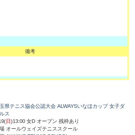
備考
玉県テニス協会公認大会 ALWAYSいなほカップ 女子ダ
ルス
19(
日
)13:00
女D オープン 残枠あり
会場
オールウェイズテニススクール