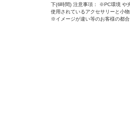
下(6時間) 注意事項： ※PC環
使用されているアクセサリーと小物
※イメージが違い等のお客様の都合