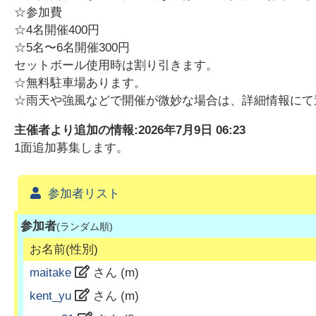
☆参加費
☆4名開催400円
☆5名〜6名開催300円
セットボール使用時は割り引きます。
☆無料駐車場あります。
☆雨天や強風などで開催が微妙な場合は、詳細情報にて
主催者より追加の情報:
2026年7月9日 06:23
1面追加募集します。
参加者リスト
参加者
(ランダム順)
お名前(性別)
maitake
さん (
m
)
kent_yu
さん (
m
)