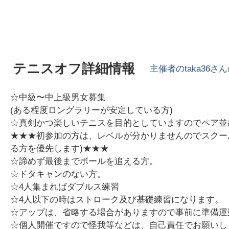
テニスオフ詳細情報
主催者の
taka36
さん
☆中級〜中上級男女募集
(ある程度ロングラリーが安定している方)
☆真剣かつ楽しいテニスを目的としていますのでペア並
★★★初参加の方は、レベルが分かりませんのでスクー
る方を優先します)★★★
☆諦めず最後までボールを追える方。
☆ドタキャンのない方。
☆4人集まればダブルス練習
☆4人以下の時はストローク及び基礎練習になります。
☆アップは、省略する場合がありますので事前に準備運
☆個人開催ですので怪我等などは、自己責任でお願いし