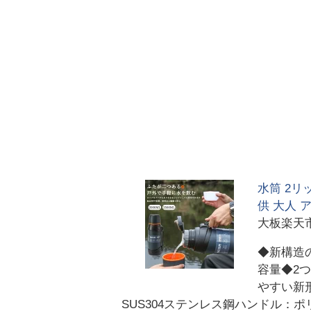
水筒 2リ
供 大人 
大板楽天
◆新構造
容量◆2
やすい新形
SUS304ステンレス鋼ハンドル：