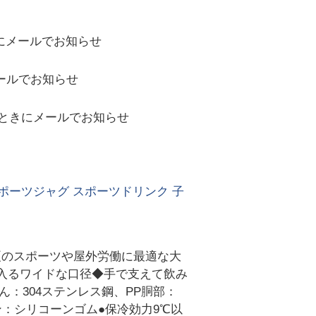
にメールでお知らせ
ールでお知らせ
ときにメールでお知らせ
スポーツジャグ スポーツドリンク 子
夏のスポーツや屋外労働に最適な大
入るワイドな口径◆手で支えて飲み
内びん：304ステンレス鋼、PP胴部：
ン：シリコーンゴム●保冷効力9℃以