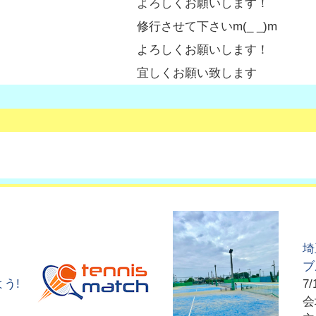
よろしくお願いします！
修行させて下さいm(_ _)m
よろしくお願いします！
宜しくお願い致します
埼
ブ
う!
7/