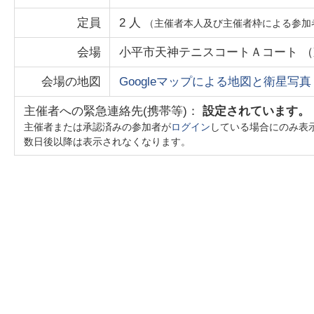
定員
2
人
（主催者本人及び主催者枠による参加
会場
小平市天神テニスコートＡコート
（
会場の地図
Googleマップによる地図と衛星写真
主催者への緊急連絡先(携帯等)：
設定されています。
主催者または承認済みの参加者が
ログイン
している場合にのみ表
数日後以降は表示されなくなります。