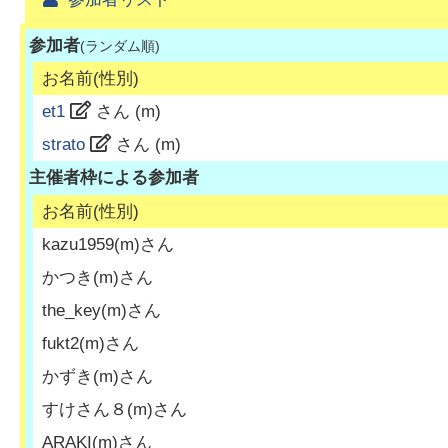
参加者
(ランダム順)
お名前(性別)
et1
さん (
m
)
strato
さん (
m
)
主催者枠による参加者
お名前(性別)
kazu1959
(
m
)さん
かつき
(
m
)さん
the_key
(
m
)さん
fukt2
(
m
)さん
かずき
(
m
)さん
すけさん８
(
m
)さん
ARAKI
(
m
)さん