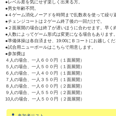
●レベル差を気にせず楽しく出来る方。
●男女年齢不問。
●４ゲーム消化ノーアドを時間まで乱数表を使って繰り
●チェンジコートは２ゲーム終了後の一回だけで。
●２面展開の場合は終了が遅いほうに合わせます。早く
●人数によってゲーム形式は変更になる場合もあります
●準備体操は各自済ませ、19:00にＢコートにお越しく
●試合用ニューボールはこちらで用意します。
●参加費は
４人の場合、一人６００円（１面展開）
５人の場合、一人５００円（１面展開）
６人の場合、一人４００円（１面展開）
７人の場合、一人３５０円（１面展開）
８人の場合、一人６００円（２面展開）
９人の場合、一人５５０円（２面展開）
10人の場合、一人５００円（２面展開）
参加者リスト