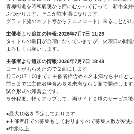
青梅街道を昭和病院から西にむかって行って、新小金井
ぶつかります、そこが駐車場になります。
グランド脇のネット際からテニスコートに来ることが出
主催者より追加の情報:
2026年7月7日 11:26
タイトルの曜日が金曜になっていますが、火曜日の間違
よろしくお願いします。
主催者より追加の情報:
2026年7月7日 18:48
コートがもらえたので２面にします。
前日の17：00までに主催者枠含め４名未満なら中止と
前日までに主催者枠含め８名未満なら１面で開催します
試合形式の練習会です。
５分程度、軽くアップして、両サイド２球のサービス後
●最大10名を予定しております。
●主催者枠での募集もしておりますので募集人数が変更
●中級以上。