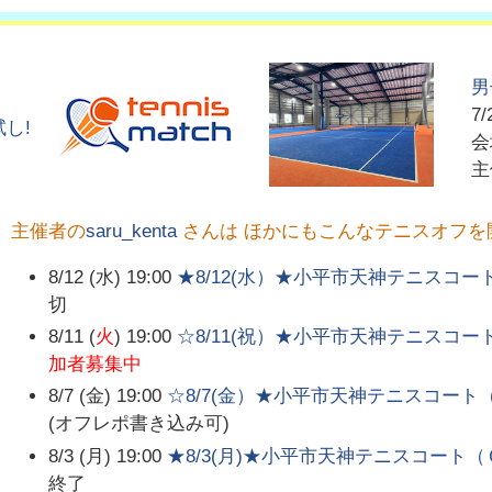
男
7/
し!
主催者の
saru_kenta
さんは ほかにもこんなテニスオフを
8/12 (水) 19:00
★8/12(水）★小平市天神テニスコー
切
8/11 (
火
) 19:00
☆8/11(祝）★小平市天神テニスコー
加者募集中
8/7 (金) 19:00
☆8/7(金）★小平市天神テニスコート（
(オフレポ書き込み可)
8/3 (月) 19:00
★8/3(月)★小平市天神テニスコート（
終了