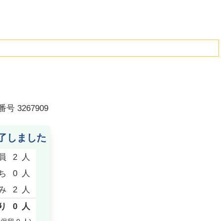
番号
3267909
了しました
員
2
人
ち
0
人
み
2
人
り
0
人