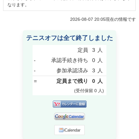
なります。
2026-08-07 20:05
現在の情報です
テニスオフは全て終了しました
定員
3
人
-
承認手続き待ち
0
人
-
参加承認済み
3
人
=
定員まで残り
0
人
(受付保留
0
人
)
iCalendar