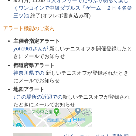
8/3 (月) 11:00
４人オンリーでたっぷり明るく楽し
くワンコインで中級ダブルス「ゲーム」２Ｈ４名＠
三ツ池
終了(オフレポ書き込み可)
アラート機能のご案内
主催者指定アラート
yoh1961
さんが
新しいテニスオフを開催登録したと
きにメールでお知らせ
都道府県アラート
神奈川県
での
新しいテニスオフが登録されたとき
にメールでお知らせ
地図アラート
↓この場所の近辺での
新しいテニスオフが登録され
たときにメールでお知らせ