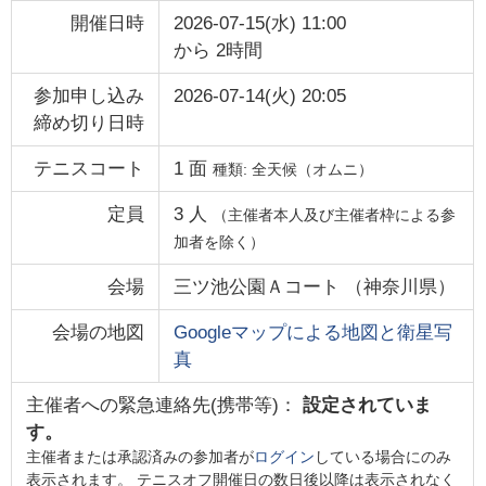
開催日時
2026-07-15(水) 11:00
から
2時間
参加申し込み
2026-07-14(火) 20:05
締め切り日時
テニスコート
1
面
種類:
全天候（オムニ）
定員
3
人
（主催者本人及び主催者枠による参
加者を除く）
会場
三ツ池公園Ａコート
（
神奈川県
）
会場の地図
Googleマップによる地図と衛星写
真
主催者への緊急連絡先(携帯等)：
設定されていま
す。
主催者または承認済みの参加者が
ログイン
している場合にのみ
表示されます。 テニスオフ開催日の数日後以降は表示されなく