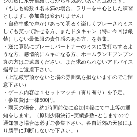
ジの度に水分補給しながら和気あいあいと進めます。
（もしも総数４名未満の場合、ラリーを中心とした練習
とします。参加費は変わりません）
・自称中級で声かけあって明るく楽しくプレーされミス
しても笑って許せる方、またドタキャン（特に今回は厳
禁）しない最低限の責任感のある方、を募集。
・逆に寡黙にプレーしパートナーのミスに舌打ちするよ
うな方、感情的にムキになる方、ホームラン王ブンブン
丸の方はご遠慮ください。また求められないアドバイス
指導はご遠慮下さい。
（上記厳守頂かないと場の雰囲気を損ないますのでご留
意下さい）
・ゲーム内容は１セットマッチ（有り有り）を予定。
・参加費は一律500円。
・雨天の場合、約1時間前位に追加情報にて中止等の通
知をします。（原則少雨決行−実績多数−としますので
通知無き場合は必ずご参集下さい。各自近郊の天候によ
り勝手に判断しないで下さい。）