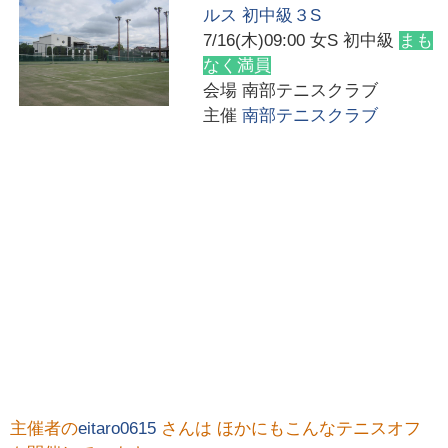
ルス 初中級３S
7/16(木)09:00
女S 初中級
まも
なく満員
会場
南部テニスクラブ
主催
南部テニスクラブ
主催者の
eitaro0615
さんは ほかにもこんなテニスオフ