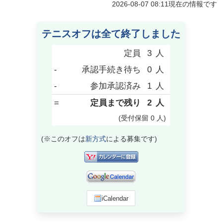
2026-08-07 08:11
現在の情報です
テニスオフは全て終了しました
定員
3
人
-
承認手続き待ち
0
人
-
参加承認済み
1
人
=
定員まで残り
2
人
(受付保留
0
人
)
(※このオフは
新方式
による募集です)
iCalendar