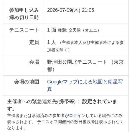
参加申し込み
2026-07-09(木) 21:05
締め切り日時
テニスコート
1
面
種類:
全天候（オムニ）
定員
1
人
（主催者本人及び主催者枠による参
加者を除く）
会場
野津田公園北テニスコート
（
東京
都
）
会場の地図
Googleマップによる地図と衛星写
真
主催者への緊急連絡先(携帯等)：
設定されていま
す。
主催者または承認済みの参加者が
ログイン
している場合にのみ
表示されます。 テニスオフ開催日の数日後以降は表示されなく
なります。