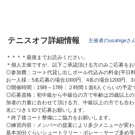
テニスオフ詳細情報
主催者の
usahige
さ
＊＊＊＊最後までお読みください。
＊個人主催ですが、以下ご承認頂ける方のみご応募をお
◎参加費：コート代貸し出しボール代込みの料金(平日料
お一人様：5名応募の場合1000円、4名の場合1200円
◎開催時間：15時～17時：２時間１面6人ぐらいの予定
◎応募資格：初中級から中級位の方で年齢は25歳以上の
加者の力量に合わせて頂ける方、中級以上の方でも合わ
名につき１IDで応募お願いします。
＊終了後コート整備にご協力をお願いします。
◎練習内容：メンバーの提案により多少メニューが変わ
基本30分ぐらいシュートラリー・ボレー・サーブ多め