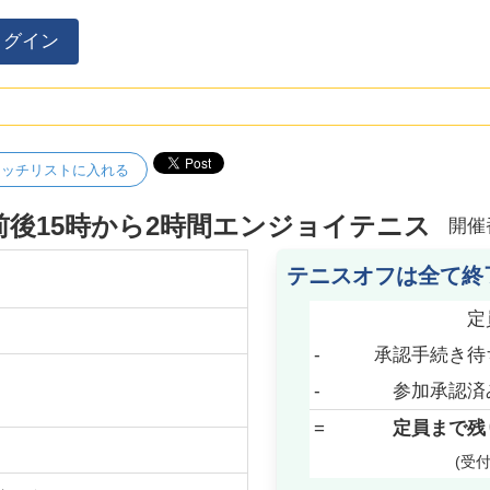
ログイン
ォッチリストに入れる
級前後15時から2時間エンジョイテニス
開催
テニスオフは全て終
定
-
承認手続き待
-
参加承認済
=
定員まで残
(受