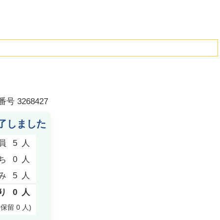
番号
3268427
了しました
員
5
人
ち
0
人
み
5
人
り
0
人
付保留
0
人
)