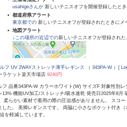
usahige
さんが
新しいテニスオフを開催登録したとき
都道府県アラート
東京都
での
新しいテニスオフが登録されたときにメ
地図アラート
↓この場所の近辺での
新しいテニスオフが登録された
ルフ UV 2WAYストレッチ薄手レギンス （ 343PA-W ）[ Loe
ーラケット楽天市場店
9240円
フ 品番343PA-W カラーホワイト(W) サイズF 対象性別
13% 機能UV加工/ストレッチ/吸水速乾 発売日2025年8月 
。 柔らかい素材で着用の際の圧迫感がありません。 スコ
ました。 美脚レギンスです。 両脇に小さなポケット付き（
迫を軽減しています。