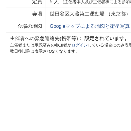
定員
5
人
（主催者本人及び主催者枠による参加
会場
世田谷区大蔵第二運動場
（
東京都
）
会場の地図
Googleマップによる地図と衛星写真
主催者への緊急連絡先(携帯等)：
設定されています。
主催者または承認済みの参加者が
ログイン
している場合にのみ表
数日後以降は表示されなくなります。