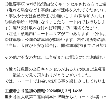
◎重要事項 ★特別な理由なくキャンセルされる方はご
（遅れる場合なども事前に必ず連絡を入れてください）
＊事故やケガは自己責任でお願いします(保険加入なし)
◎集合場所：時間になりましたらコート内でお待ちしま
す）連絡受け取れなければ時間までに連絡ください。
（注意：敷地内にコートエリアが二つあります。今回は
◎駐車場：公園の駐車場が御座います。料金場所等の詳
＊当日、天候が不安な場合は、開催1時間前までに追加
その他ご不安の方は、伝言板または電話にてご連絡願い
☆近々複数回の当日キャンセルがある方は参加ご遠慮頂
＿＿最後まで見て頂きありがとうございました。
では、♪♪コートでお会い出来る事を楽しみにしておりま
主催者より追加の情報:
2026年8月3日 14:36
世田谷区大蔵第二運動場本日15時からのコートは4番