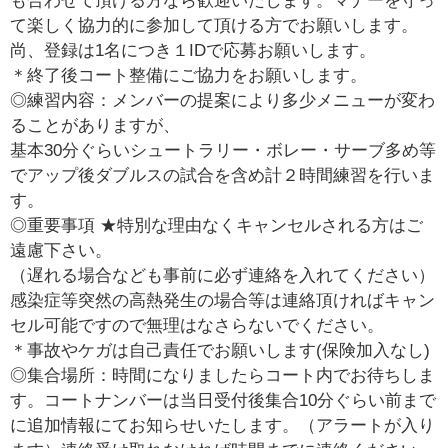
も合わせて頂ける方なら歓迎いたします。マナーを守っ
て楽しく協力的に参加して頂ける方でお願いします。
尚、登録は1名につき１IDで応募お願いします。
＊終了後コート整備にご協力をお願いします。
◎練習内容：メンバーの提案により多少メニューが変わ
ることがありますが、
基本30分ぐらいシュートラリー・ボレー・サーブ多め等
でアップ後ダブルスの試合を含め計２時間練習を行いま
す。
◎重要事項 ★特別な理由なくキャンセルされる方はご
遠慮下さい。
（遅れる場合なども事前に必ず連絡を入れてください）
感染症等突然の高熱発生の場合等は連絡頂ければキャン
セル可能ですので無理はなさらないでください。
＊事故やケガは自己責任でお願いします(保険加入なし)
◎集合場所：時間になりましたらコート内でお待ちしま
す。コートナンバーは当日受付後集合10分ぐらい前まで
に追加情報にてお知らせいたします。（アラートが入り