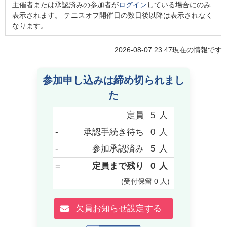
主催者または承認済みの参加者が
ログイン
している場合にのみ
表示されます。 テニスオフ開催日の数日後以降は表示されなく
なります。
2026-08-07 23:47
現在の情報です
参加申し込みは締め切られまし
た
定員
5
人
-
承認手続き待ち
0
人
-
参加承認済み
5
人
=
定員まで残り
0
人
(受付保留
0
人
)
欠員お知らせ設定する