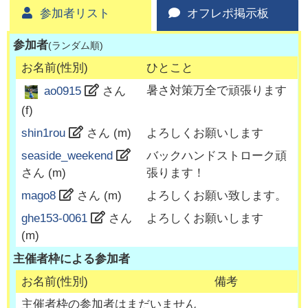
参加者リスト
オフレポ掲示板
参加者
(ランダム順)
お名前(性別)
ひとこと
暑さ対策万全で頑張ります
ao0915
さん
(
f
)
shin1rou
さん (
m
)
よろしくお願いします
seaside_weekend
バックハンドストローク頑
さん (
m
)
張ります！
mago8
さん (
m
)
よろしくお願い致します。
ghe153-0061
さん
よろしくお願いします
(
m
)
主催者枠による参加者
お名前(性別)
備考
主催者枠の参加者はまだいません