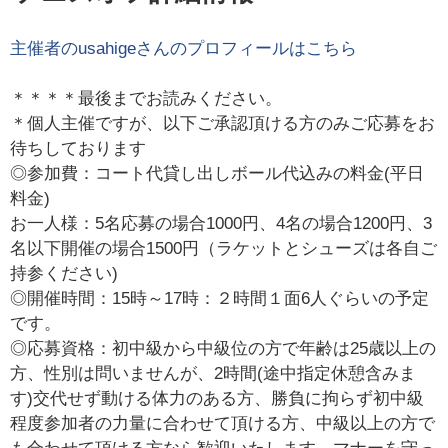
主催者の
usahige
さんのプロフィールはこちら
＊＊＊＊最後までお読みください。
＊個人主催ですが、以下ご承認頂ける方のみご応募をお
待ちしております
◎参加費：コート代貸し出しボール代込みの料金(平日
料金)
お一人様：5名応募の場合1000円、4名の場合1200円、3
名以下開催の場合1500円（ラケットとシューズは各自ご
持参ください)
◎開催時間：15時～17時：２時間１面6人ぐらいの予定
です。
◎応募資格：初中級から中級位の方で年齢は25歳以上の
方、性別は問いませんが、2時間(途中指定休憩含みま
す)交代せず動ける体力のある方、勝負に拘らず初中級
程度参加者の力量に合わせて頂ける方、中級以上の方で