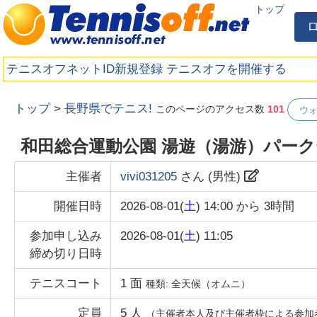
トップ
テニスオフネットID新規登録
テニスオフを開催する
トップ
>
長野県でテニス!
このページのアクセス数
101
ウ
和田総合運動公園 湯遊（湯游）パー
主催者
vivi031205
さん (
男性
)
開催日時
2026-08-01(
土
) 14:00
から
3時間
参加申し込み
2026-08-01(
土
) 11:05
締め切り日時
テニスコート
1
面
種類:
全天候（オムニ）
定員
5
人
（主催者本人及び主催者枠による参加