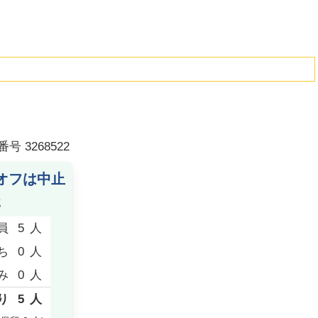
番号
3268522
オフは中止
た
員
5
人
ち
0
人
み
0
人
り
5
人