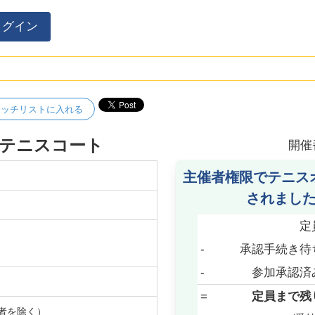
ログイン
ォッチリストに入れる
クテニスコート
開催
主催者権限でテニス
されまし
定
-
承認手続き待
-
参加承認済
=
定員まで残
者を除く）