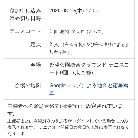
参加申し込み
2026-08-13(木) 17:05
締め切り日時
テニスコート
1
面
種類:
全天候（オムニ）
定員
2
人
（主催者本人及び主催者枠による参
加者を除く）
会場
外濠公園総合グラウンド テニスコ
ートB面
（
東京都
）
会場の地図
Googleマップによる地図と衛星写
真
主催者への緊急連絡先(携帯等)：
設定されていま
す。
主催者または承認済みの参加者が
ログイン
している場合にのみ
表示されます。 テニスオフ開催日の数日後以降は表示されなく
なります。