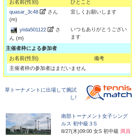
お名前(性別)
ひとこと
quasar_3c48
さん
宜しくお願いします
(
m
)
いつもありがとうござい
yiida501122
さ
ます
ん (
m
)
主催者枠による参加者
お名前(性別)
備考
主催者枠の参加者はまだいません
草トーナメントに出場して腕試
し!
南部トーナメント女子シング
ルス 初中級３S
8/27(木)09:00
女S 初中級
満員