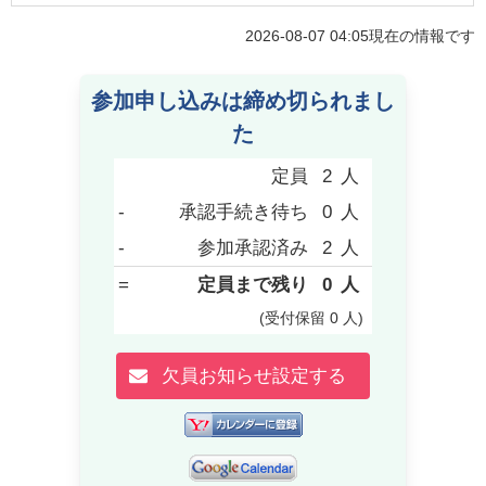
2026-08-07 04:05
現在の情報です
参加申し込みは締め切られまし
た
定員
2
人
-
承認手続き待ち
0
人
-
参加承認済み
2
人
=
定員まで残り
0
人
(受付保留
0
人
)
欠員お知らせ設定する