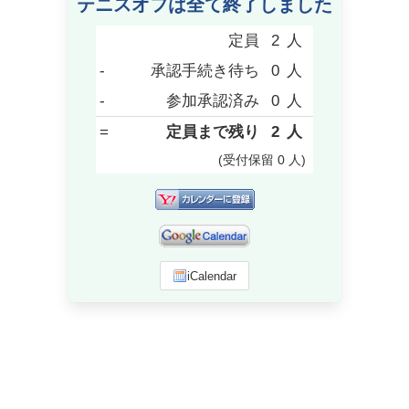
テニスオフは全て終了しました
定員
2
人
-
承認手続き待ち
0
人
-
参加承認済み
0
人
=
定員まで残り
2
人
(受付保留
0
人
)
iCalendar