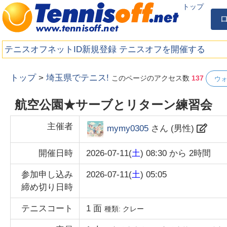
トップ
テニスオフネットID新規登録
テニスオフを開催する
トップ
>
埼玉県でテニス!
このページのアクセス数
137
ウ
航空公園★サーブとリターン練習会
主催者
mymy0305
さん (
男性
)
開催日時
2026-07-11(
土
) 08:30
から
2時間
参加申し込み
2026-07-11(
土
) 05:05
締め切り日時
テニスコート
1
面
種類:
クレー