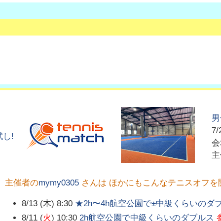
男
7/
し!
主催者の
mymy0305
さんは ほかにもこんなテニスオフを
8/13 (木) 8:30
★2h〜4h航空公園で±中級くらいのダ
8/11 (
火
) 10:30
2h航空公園で中級くらいのダブルス