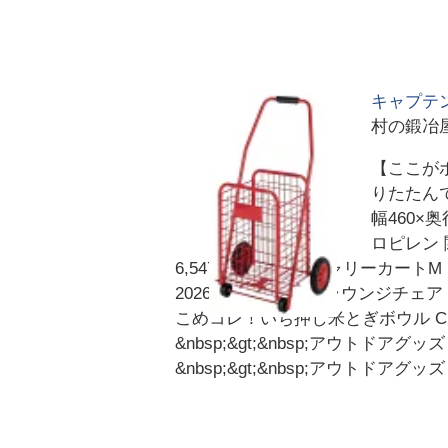
キャプテン
村の鍛冶
【ここが
りたたんで
幅460×奥
ロピレン
6,547円BUNDOK キャリーカート
2026/6/17BUNDOK ラウンジチェア 
こめコレ！いち押し米とぎボウル CH-2,0
&nbsp;&gt;&nbsp;アウトドアグ
&nbsp;&gt;&nbsp;アウトドア