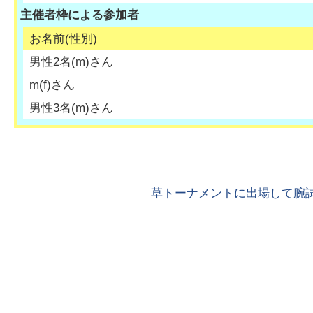
主催者枠による参加者
お名前(性別)
男性2名
(
m
)さん
m
(
f
)さん
男性3名
(
m
)さん
草トーナメントに出場して腕試