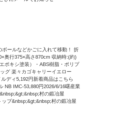
のボールなどかごに入れて移動！ 折
行375×高さ870cm 収納時:(約)
質:鉄（エポキシ塗装）・ABS樹脂・ポリプ
タッグ 楽々カゴキャリーイエロー
タイルディ5,192円新着商品はこちら
B IMC-53,880円2026/6/16曙産業
sp;&gt;&nbsp;村の鍛冶屋
プ&nbsp;&gt;&nbsp;村の鍛冶屋