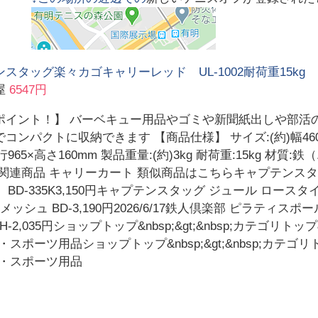
スタッグ楽々カゴキャリーレッド UL-1002耐荷重15kg
屋
6547円
ポイント！】 バーベキュー用品やゴミや新聞紙出しや部活
コンパクトに収納できます 【商品仕様】 サイズ:(約)幅460×奥
行965×高さ160mm 製品重量:(約)3kg 耐荷重:15kg 材
 関連商品 キャリーカート 類似商品はこちらキャプテンス
M BD-335K3,150円キャプテンスタッグ ジュール ロース
メッシュ BD-3,190円2026/6/17鉄人倶楽部 ピラティスポール N
35円ショップトップ&nbsp;&gt;&nbsp;カテゴリトップ&nb
ッズ・スポーツ用品ショップトップ&nbsp;&gt;&nbsp;カテゴリトッ
グッズ・スポーツ用品