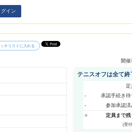
ログイン
ォッチリストに入れる
開催
テニスオフは全て終
定
-
承認手続き待
-
参加承認済
=
定員まで残
(受