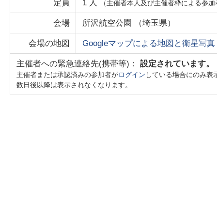
定員
1
人
（主催者本人及び主催者枠による参加
会場
所沢航空公園
（
埼玉県
）
会場の地図
Googleマップによる地図と衛星写真
主催者への緊急連絡先(携帯等)：
設定されています。
主催者または承認済みの参加者が
ログイン
している場合にのみ表
数日後以降は表示されなくなります。