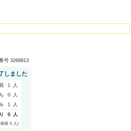
番号
3268813
了しました
員
1
人
ち
0
人
み
1
人
り
0
人
付保留
0
人
)