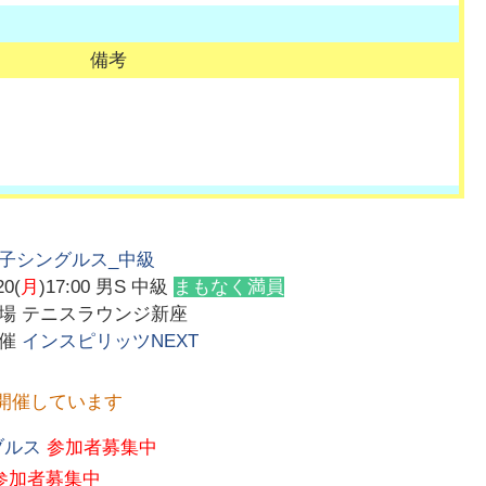
備考
子シングルス_中級
20(
月
)17:00
男S 中級
まもなく満員
会場
テニスラウンジ新座
主催
インスピリッツNEXT
開催しています
ブルス
参加者募集中
参加者募集中