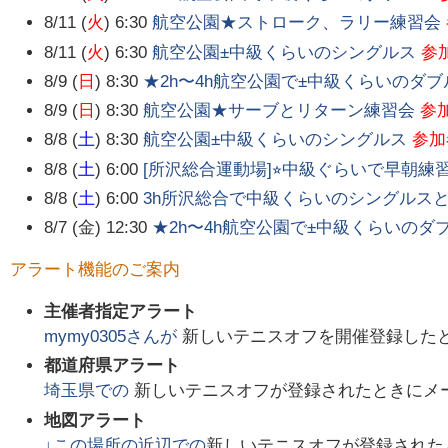
8/11 (
火
) 6:30
航空公園★ストローク、ラリー練習会
8/11 (
火
) 6:30
航空公園±中級くらいのシングルス
参
8/9 (
日
) 8:30
★2h〜4h航空公園で±中級くらいのダブ
8/9 (
日
) 8:30
航空公園★サーブとリターン練習会
参
8/8 (
土
) 8:30
航空公園±中級くらいのシングルス
参加
8/8 (
土
) 6:00
[所沢総合運動場]⭐︎中級ぐらいで早朝練
8/8 (
土
) 6:00
3h所沢総合で中級くらいのシングルス
8/7 (金) 12:30
★2h〜4h航空公園で±中級くらいのダ
アラート機能のご案内
主催者指定アラート
mymy0305
さんが
新しいテニスオフを開催登録した
都道府県アラート
埼玉県
での
新しいテニスオフが登録されたときにメ
地図アラート
↓この場所の近辺での
新しいテニスオフが登録された