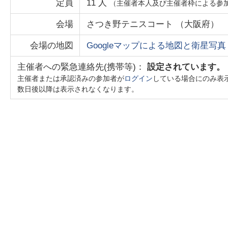
定員
11
人
（主催者本人及び主催者枠による参
会場
さつき野テニスコート
（
大阪府
）
会場の地図
Googleマップによる地図と衛星写真
主催者への緊急連絡先(携帯等)：
設定されています。
主催者または承認済みの参加者が
ログイン
している場合にのみ表
数日後以降は表示されなくなります。