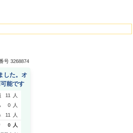
番号
3268874
ました。オ
用可能です
員
11
人
ち
0
人
み
11
人
り
0
人