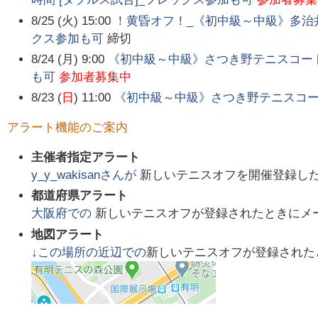
8/25 (火) 15:00
！黄昏オフ！_《初中級～中級》多治井
クス参加も可
締切
8/24 (月) 9:00
《初中級～中級》さつき野テニスコート_
も可
参加者募集中
8/23 (
日
) 11:00
《初中級～中級》さつき野テニスコート_
アラート機能のご案内
主催者指定アラート
y_y_wakisan
さんが
新しいテニスオフを開催登録し
都道府県アラート
大阪府
での
新しいテニスオフが登録されたときにメ
地図アラート
↓この場所の近辺での
新しいテニスオフが登録された