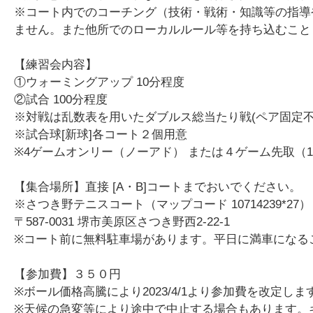
※コート内でのコーチング（技術・戦術・知識等の指導
ません。また他所でのローカルルール等を持ち込むこと
【練習会内容】
①ウォーミングアップ 10分程度
②試合 100分程度
※対戦は乱数表を用いたダブルス総当たり戦(ペア固定不
※試合球[新球]各コート２個用意
※4ゲームオンリー（ノーアド） または４ゲーム先取（
【集合場所】直接 [A・B]コートまでおいでください。
※さつき野テニスコート（マップコード 10714239*27）
〒587-0031 堺市美原区さつき野西2-22-1
※コート前に無料駐車場があります。平日に満車になる
【参加費】３５０円
※ボール価格高騰により2023/4/1より参加費を改定しま
※天候の急変等により途中で中止する場合もあります。