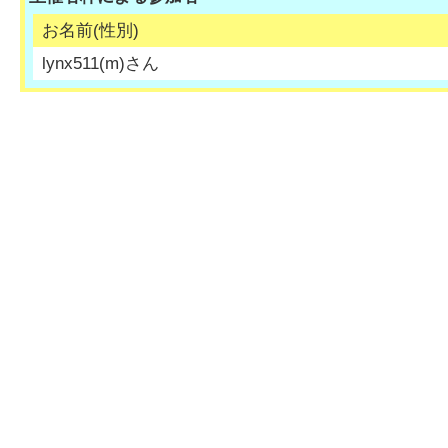
お名前(性別)
lynx511
(
m
)さん