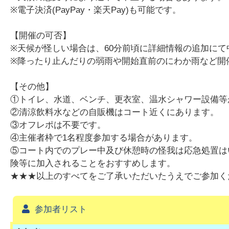
※電子決済(PayPay・楽天Pay)も可能です。
【開催の可否】
※天候が怪しい場合は、60分前頃に詳細情報の追加に
※降ったり止んだりの弱雨や開始直前のにわか雨など開
【その他】
①トイレ、水道、ベンチ、更衣室、温水シャワー設備等
②清涼飲料水などの自販機はコート近くにあります。
③オフレポは不要です。
④主催者枠で1名程度参加する場合があります。
⑤コート内でのプレー中及び休憩時の怪我は応急処置は
険等に加入されることをおすすめします。
★★★以上のすべてをご了承いただいたうえでご参加く
参加者リスト