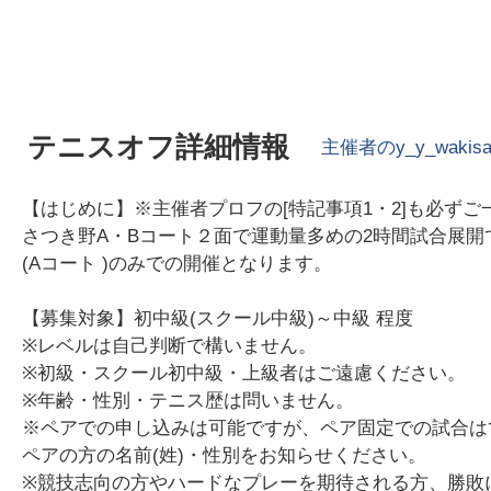
テニスオフ詳細情報
主催者の
y_y_wakis
【はじめに】※主催者プロフの[特記事項1・2]も必ずご
さつき野A・Bコート２面で運動量多めの2時間試合展
(Aコート )のみでの開催となります。
【募集対象】初中級(スクール中級)～中級 程度
※レベルは自己判断で構いません。
※初級・スクール初中級・上級者はご遠慮ください。
※年齢・性別・テニス歴は問いません。
※ペアでの申し込みは可能ですが、ペア固定での試合は
ペアの方の名前(姓)・性別をお知らせください。
※競技志向の方やハードなプレーを期待される方、勝敗