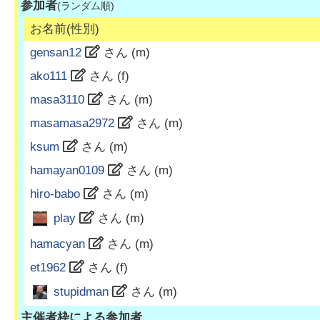
参加者
(ランダム順)
お名前(性別)
gensan12
さん (
m
)
ako111
さん (
f
)
masa3110
さん (
m
)
masamasa2972
さん (
m
)
ksum
さん (
m
)
hamayan0109
さん (
m
)
hiro-babo
さん (
m
)
play
さん (
m
)
hamacyan
さん (
m
)
et1962
さん (
f
)
stupidman
さん (
m
)
主催者枠による参加者