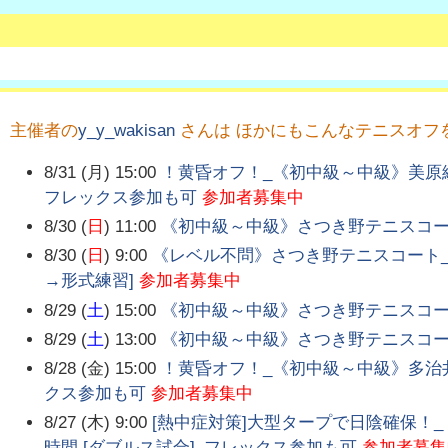
主催者の
y_y_wakisan
さんは ほかにもこんなテニスオフ
8/31 (月) 15:00
！黄昏オフ！_《初中級～中級》美原総
フレックス参加も可
参加者募集中
8/30 (
日
) 11:00
《初中級～中級》さつき野テニスコート_
8/30 (
日
) 9:00
《レベル不問》さつき野テニスコート_
→形式練習]
参加者募集中
8/29 (
土
) 15:00
《初中級～中級》さつき野テニスコート_
8/29 (
土
) 13:00
《初中級～中級》さつき野テニスコート_
8/28 (金) 15:00
！黄昏オフ！_《初中級～中級》多治井
クス参加も可
参加者募集中
8/27 (木) 9:00
[熱中症対策]大型タープで日陰確保！
時間 [ダブルス試合]_フレックス参加も可
参加者募集