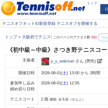
トップ
テニスオフネットID新規登録
テニスオフを開催する
トップ
>
大阪府でテニス!
このページのアクセス数
382
ウ
《初中級～中級》さつき野テニスコート_
主催者
y_y_wakisan
さん (
男性
)
開催日時
2026-08-01(
土
) 13:00
から
2時間
参加申し込み
2026-08-01(
土
) 12:05
締め切り日時
テニスコート
2
面
種類:
全天候（オムニ）