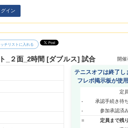
ログイン
ォッチリストに入れる
２面_2時間 [ダブルス] 試合
開催
テニスオフは終了し
フレポ掲示板が使
定
-
承認手続き待
-
参加承認済
=
定員まで残