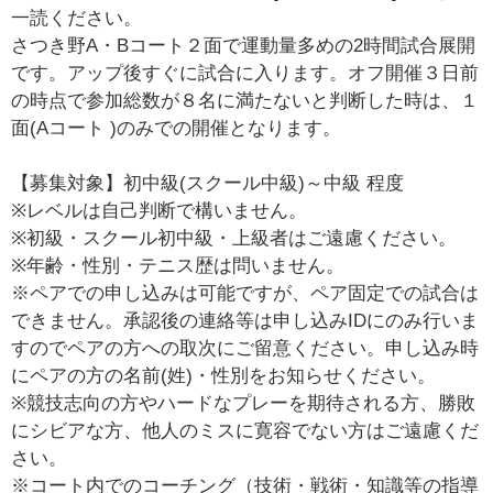
一読ください。
さつき野A・Bコート２面で運動量多めの2時間試合展開
です。アップ後すぐに試合に入ります。オフ開催３日前
の時点で参加総数が８名に満たないと判断した時は、１
面(Aコート )のみでの開催となります。
【募集対象】初中級(スクール中級)～中級 程度
※レベルは自己判断で構いません。
※初級・スクール初中級・上級者はご遠慮ください。
※年齢・性別・テニス歴は問いません。
※ペアでの申し込みは可能ですが、ペア固定での試合は
できません。承認後の連絡等は申し込みIDにのみ行いま
すのでペアの方への取次にご留意ください。申し込み時
にペアの方の名前(姓)・性別をお知らせください。
※競技志向の方やハードなプレーを期待される方、勝敗
にシビアな方、他人のミスに寛容でない方はご遠慮くだ
さい。
※コート内でのコーチング（技術・戦術・知識等の指導