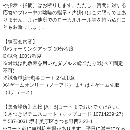
や指示・指摘）はお断りします。ただし、質問に対する
応答やプレー中の咄嗟の指示・声掛けはこの限りではあ
りません。また他所でのローカルルール等を持ち込むこ
ともお断りします。
【練習会内容】
①ウォーミングアップ 10分程度
②試合 100分程度
※対戦は乱数表を用いたダブルス総当たり戦(ペア固定
不可)
※試合球[新球]各コート２個用意
※4ゲームオンリー（ノーアド） または４ゲーム先取
（1デュース）
【集合場所】直接 [A・B]コートまでおいでください。
※さつき野テニスコート（マップコード 10714239*27）
〒587-0031 堺市美原区さつき野西2-22-1
※コート前に無料駐車場があります。平日に満車になる