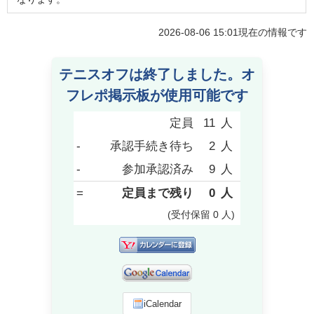
2026-08-06 15:01
現在の情報です
テニスオフは終了しました。オ
フレポ掲示板が使用可能です
定員
11
人
-
承認手続き待ち
2
人
-
参加承認済み
9
人
=
定員まで残り
0
人
(受付保留
0
人
)
iCalendar