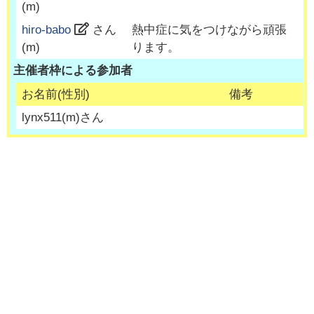
(
m
)
hiro-babo
さん
熱中症に気をつけながら頑張
(
m
)
ります。
主催者枠による参加者
お名前(性別)
備考
lynx511
(
m
)さん