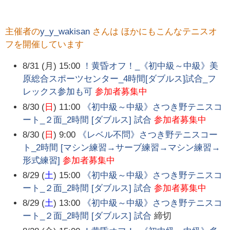
主催者の
y_y_wakisan
さんは ほかにもこんなテニスオ
フを開催しています
8/31 (月) 15:00
！黄昏オフ！_《初中級～中級》美
原総合スポーツセンター_4時間[ダブルス]試合_フ
レックス参加も可
参加者募集中
8/30 (
日
) 11:00
《初中級～中級》さつき野テニスコ
ート_２面_2時間 [ダブルス] 試合
参加者募集中
8/30 (
日
) 9:00
《レベル不問》さつき野テニスコー
ト_2時間 [マシン練習→サーブ練習→マシン練習→
形式練習]
参加者募集中
8/29 (
土
) 15:00
《初中級～中級》さつき野テニスコ
ート_２面_2時間 [ダブルス] 試合
参加者募集中
8/29 (
土
) 13:00
《初中級～中級》さつき野テニスコ
ート_２面_2時間 [ダブルス] 試合
締切