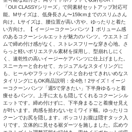
「OUI CLASSYシリーズ」で同素材セットアップ対応可
能。Mサイズは、低身長さん〜159cmまでのスリムさん
向け。Lサイズは、腰位置が高い方や、ゆったりと着た
い方向け。【 イージーコクーンパンツ 】ボリューム感
のあるコクーンシルエットが魅力のパンツ。ウエストゴ
ムで締め付け感がなく、ストレスフリーな穿き心地。さ
らっと軽いポリエステル素材を採用し、型崩れしにく
く、速乾性の高いイージーケアパンツに仕上げました。
スニーカーと合わせて、カジュアルなスタイリングに
も、ヒールやフラットパンプスと合わせてきれいめなス
タイリングにもOK商品説明：全4色！2サイズ！イージ
ーコクーンパンツ「週5で穿きたい」下半身ゆるっと着
痩せるパンツ。上手に太もも隠してくれるコクーンシル
エットです。締め付けずに、下半身まるごと着痩せ見え
が叶います。肉感を拾わないセミワイド幅。ゆったりコ
クーンでお尻を隠します。ポッコリお腹は隠すタック入
りです。立体的に見せる裾ダーツを施しました。広めウ