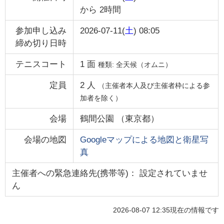
から
2時間
参加申し込み
2026-07-11(
土
) 08:05
締め切り日時
テニスコート
1
面
種類:
全天候（オムニ）
定員
2
人
（主催者本人及び主催者枠による参
加者を除く）
会場
鶴間公園
（
東京都
）
会場の地図
Googleマップによる地図と衛星写
真
主催者への緊急連絡先(携帯等)： 設定されていませ
ん
2026-08-07 12:35
現在の情報です