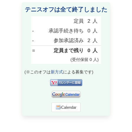
テニスオフは全て終了しました
定員
2
人
-
承認手続き待ち
0
人
-
参加承認済み
2
人
=
定員まで残り
0
人
(受付保留
0
人
)
(※このオフは
新方式
による募集です)
iCalendar