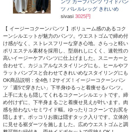
ンツ カーブパンツ ワイドパン
ツ バレルレッグ きれいめ
sivasi
3025円
【 イージーコクーンパンツ 】ボリューム感のあるコク
ーンシルエットが魅力のパンツ。ウエストゴムで締め付
け感がなく、ストレスフリーな穿き心地。さらっと軽い
ポリエステル素材を採用し、型崩れしにくく、速乾性の
高いイージーケアパンツに仕上げました。スニーカーと
合わせて、カジュアルなスタイリングにも、ヒールやフ
ラットパンプスと合わせてきれいめなスタイリングにも
OK商品説明：全4色！2サイズ！イージーコクーンパン
ツ「週5で穿きたい」下半身ゆるっと着痩せるパンツ。
上手に太もも隠してくれるコクーンシルエットです。締
め付けずに、下半身まるごと着痩せ見えが叶います。肉
感を拾わないセミワイド幅。ゆったりコクーンでお尻を
隠します。ポッコリお腹は隠すタック入りです。立体的
に見せる裾ダーツを施しました。広めウエストゴムと調
整可能な紐付き。両サイドポケットで収納もOK！