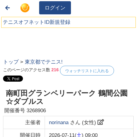
ログイン
テニスオフネットID新規登録
トップ
>
東京都でテニス!
このページのアクセス数
216
ウォッチリストに入れる
南町田グランベリーパーク 鶴間公園
☆ダブルス
開催番号
3268906
主催者
norinana
さん (
女性
)
開催日時
2026-07-11(
土
) 09:00