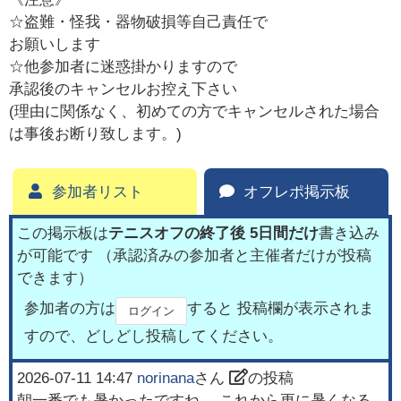
☆盗難・怪我・器物破損等自己責任で
お願いします
☆他参加者に迷惑掛かりますので
承認後のキャンセルお控え下さい
(理由に関係なく、初めての方でキャンセルされた場合
は事後お断り致します。)
参加者リスト
オフレポ掲示板
この掲示板は
テニスオフの終了後 5日間だけ
書き込み
が可能です （承認済みの参加者と主催者だけが投稿
できます）
参加者の方は
すると 投稿欄が表示されま
ログイン
すので、どしどし投稿してください。
2026-07-11 14:47
norinana
さん
の投稿
朝一番でも暑かったですね。 これから更に暑くなる