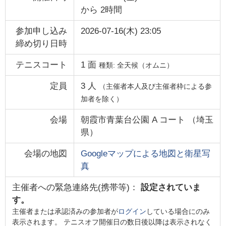
から
2時間
参加申し込み
2026-07-16(木) 23:05
締め切り日時
テニスコート
1
面
種類:
全天候（オムニ）
定員
3
人
（主催者本人及び主催者枠による参
加者を除く）
会場
朝霞市青葉台公園 A コート
（
埼玉
県
）
会場の地図
Googleマップによる地図と衛星写
真
主催者への緊急連絡先(携帯等)：
設定されていま
す。
主催者または承認済みの参加者が
ログイン
している場合にのみ
表示されます。 テニスオフ開催日の数日後以降は表示されなく