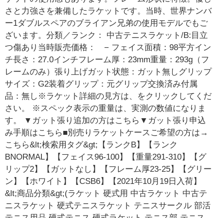
さと力強さを兼備したラケットです。当時、世界ナンバ
ー1ダブルスペアのブライアン兄弟の使用モデルでもご
ざいます。分類／ランク： 中古テニスラケット/B:目立
つ傷あり当時販売価格： − フェイス面積：98平方イン
チ長さ：27.0インチフレーム厚：23mm重量：293g（フ
レームのみ）張り上げガット状態：ガット無しグリップ
サイズ：G2装着グリップ：元グリップ交換済み付属
品：無し※ラケット詳細の見方は、をクリックしてくだ
さい。 ※スペック表示の重量は、実測の数値になりま
す。 ▼ガット張り追加の方はこちら▼ガット張り申込
み手順はこちら■別売りラケットケースご希望の方は→
こちら&lt;検索用タグ&gt;【ランクB】【ランク
BNORMAL】【フェイス96-100】【重量291-310】【グ
リップ2】【ガットなし】【フレーム厚23-25】【グリー
ン】【ホワイト】【CSB6】【2021年10月19日入荷】
&lt;商品分類&gt;(ラケット 硬式用 中古ラケット 中古テ
ニスラケット 硬式テニスラケット テニスサークル 部活
テニス用品 硬式テニス 硬式ラケット テニス部 テニス