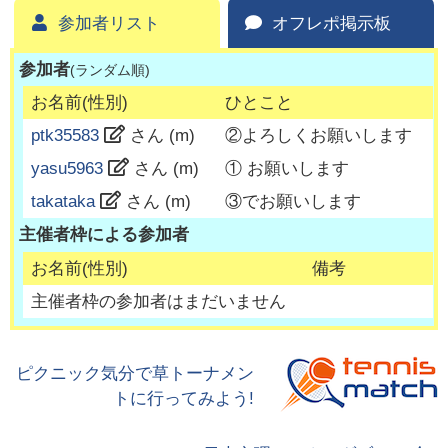
参加者リスト
オフレポ掲示板
参加者
(ランダム順)
お名前(性別)
ひとこと
ptk35583
さん (
m
)
②よろしくお願いします
yasu5963
さん (
m
)
① お願いします
takataka
さん (
m
)
③でお願いします
主催者枠による参加者
お名前(性別)
備考
主催者枠の参加者はまだいません
ピクニック気分で草トーナメン
トに行ってみよう!