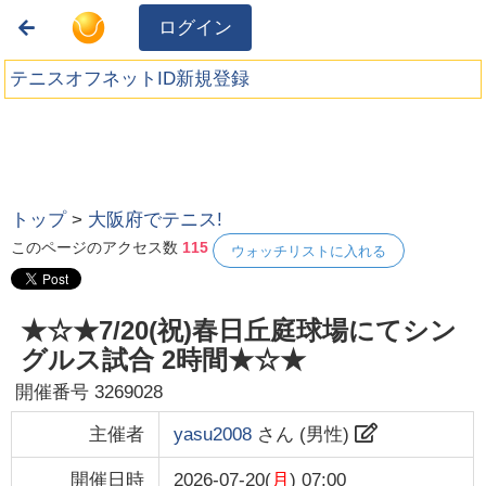
ログイン
テニスオフネットID新規登録
トップ
>
大阪府でテニス!
このページのアクセス数
115
ウォッチリストに入れる
★☆★7/20(祝)春日丘庭球場にてシン
グルス試合 2時間★☆★
開催番号
3269028
主催者
yasu2008
さん (
男性
)
開催日時
2026-07-20(
月
) 07:00