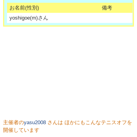
お名前(性別)
備考
yoshigoe
(
m
)さん
主催者の
yasu2008
さんは ほかにもこんなテニスオフを
開催しています