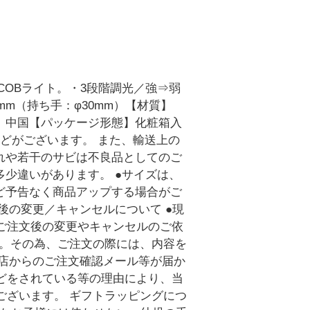
COBライト。・3段階調光／強⇒弱
49mm（持ち手：φ30mm）【材質】
国】中国【パッケージ形態】化粧箱入
どがございます。 また、輸送上の
れや若干のサビは不良品としてのご
少違いがあります。 ●サイズは、
ど予告なく商品アップする場合がご
後の変更／キャンセルについて ●現
ご注文後の変更やキャンセルのご依
す。その為、ご注文の際には、内容を
当店からのご注文確認メール等が届か
どをされている等の理由により、当
ございます。 ギフトラッピングにつ