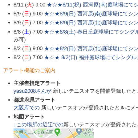
8/11 (
火
) 9:00
★☆★8/11(祝) 西河原(南)庭球場に
8/9 (
日
) 9:00
★☆★8/9(日) 西河原(南)庭球場にて
8/9 (
日
) 7:00
★☆★8/9(日) 西河原(北)庭球場にて
8/8 (
土
) 7:00
★☆★8/8(土) 春日丘庭球場にてシング
み可)
8/2 (
日
) 9:00
★☆★8/2(日) 西河原(北)庭球場にて
8/2 (
日
) 7:00
★☆★ 8/2(日) 福井庭球場にてシング
アラート機能のご案内
主催者指定アラート
yasu2008
さんが
新しいテニスオフを開催登録したと
都道府県アラート
大阪府
での
新しいテニスオフが登録されたときにメ
地図アラート
↓この場所の近辺での
新しいテニスオフが登録された