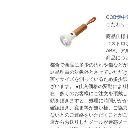
COB懐中電
こだわり
商品仕様
⇒ストロボ
ABS、
商品につ
都合で商品に多少の汚れや傷などが
返品理由の対象外とさせていただき
実寸サイズを測っているため多少誤
ざいます。 ●仕入価格の変動によ
在、多くのお客様にご注文を頂戴し
頼を頂きますと、処理に時間がかか
確認頂き、変更等が無い様、ご協力
ないとのご連絡をいただくことがご
店からお送りしたメールが迷惑メー