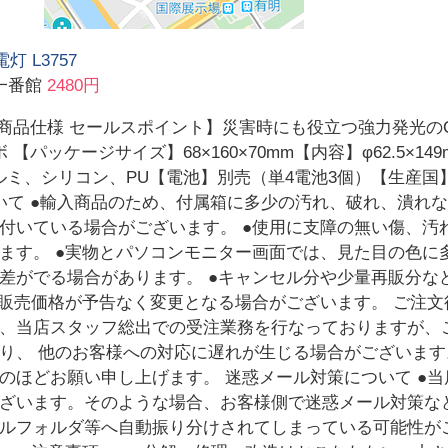
灯 L3757
一番館
2480円
 商品仕様 セールスポイント】災害時にも役立つ強力発光の
 【パッケージサイズ】68×160×70mm【内容】φ62.5×1
アルミ、シリコン、PU【電池】別売（単4電池3個）【生産
いて ●輸入商品のため、付属箱に多少の汚れ、破れ、潰れな
付いている場合がございます。 ●使用に支障の無い傷、汚
ます。 ●実物とパソコンモニター画面では、見た目の色に多
差がでる場合があります。 ●キャンセル分や少量再販分な
り販売価格が予告なく変更となる場合がございます。 ご注文
、当店スタッフ総出での受注業務を行なっておりますが、
り、 他のお客様への対応に遅れが生じる場合がございま
のほどお願い申し上げます。 迷惑メール対策について ●
ざいます。そのような場合、お客様側で迷惑メール対策な
ルフォルダ等へ自動振り分けされてしまっている可能性が