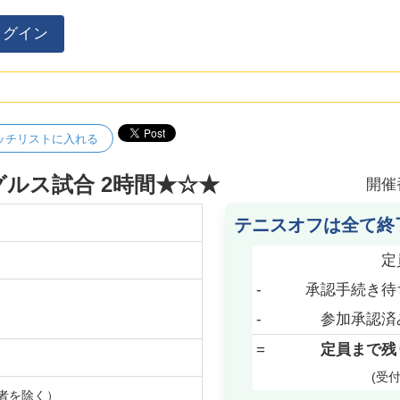
ログイン
ッチリストに入れる
グルス試合 2時間★☆★
開催
テニスオフは全て終
定
-
承認手続き待
-
参加承認済
=
定員まで残
(受
者を除く）