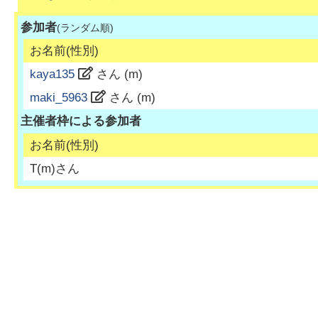
参加者
(ランダム順)
お名前(性別)
kaya135
さん (
m
)
maki_5963
さん (
m
)
主催者枠による参加者
お名前(性別)
T
(
m
)さん