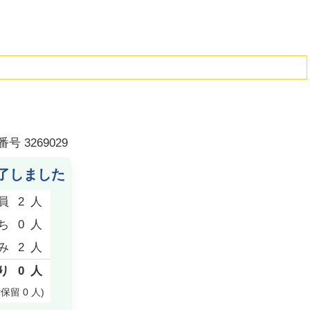
番号
3269029
了しました
員
2
人
ち
0
人
み
2
人
り
0
人
付保留
0
人
)