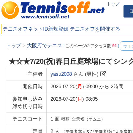
トップ
テニスオフネットID新規登録
テニスオフを開催する
トップ
>
大阪府でテニス!
このページのアクセス数
91
ウォ
★☆★7/20(祝)春日丘庭球場にてシン
主催者
yasu2008
さん (
男性
)
開催日時
2026-07-20(
月
) 09:00
から
2時間
参加申し込み
2026-07-20(
月
) 08:05
締め切り日時
テニスコート
1
面
種類:
全天候（オムニ）
定員
2
人
（主催者本人及び主催者枠による参加