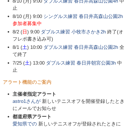
8/10 (月) 9:00
ダブルス練習 春日井高森山公園4h
中
止
8/10 (月) 9:00
シングルス練習 春日井高森山公園2h
参加者募集中
8/2 (
日
) 9:00
ダブルス練習 小牧市さかき2h
終了(オ
フレポ書き込み可)
8/1 (
土
) 10:00
ダブルス練習 春日井高森山公園2h
全
て終了
7/25 (
土
) 13:00
ダブルス練習 春日井朝宮公園3h
中
止
アラート機能のご案内
主催者指定アラート
astro1
さんが
新しいテニスオフを開催登録したとき
にメールでお知らせ
都道府県アラート
愛知県
での
新しいテニスオフが登録されたときに