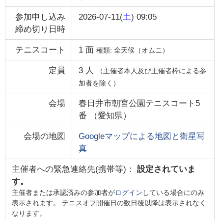
参加申し込み
2026-07-11(
土
) 09:05
締め切り日時
テニスコート
1
面
種類:
全天候（オムニ）
定員
3
人
（主催者本人及び主催者枠による参
加者を除く）
会場
春日井市朝宮公園テニスコート5
番
（
愛知県
）
会場の地図
Googleマップによる地図と衛星写
真
主催者への緊急連絡先(携帯等)：
設定されていま
す。
主催者または承認済みの参加者が
ログイン
している場合にのみ
表示されます。 テニスオフ開催日の数日後以降は表示されなく
なります。