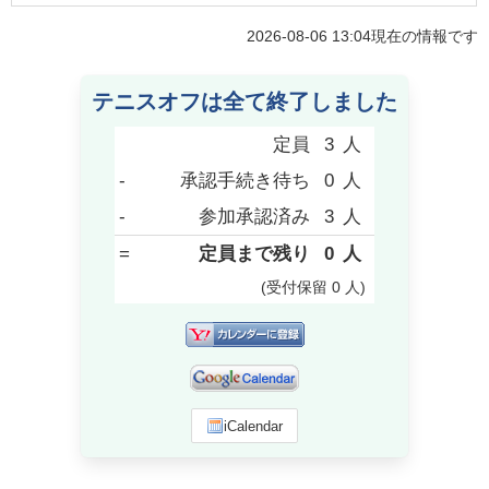
2026-08-06 13:04
現在の情報です
テニスオフは全て終了しました
定員
3
人
-
承認手続き待ち
0
人
-
参加承認済み
3
人
=
定員まで残り
0
人
(受付保留
0
人
)
iCalendar