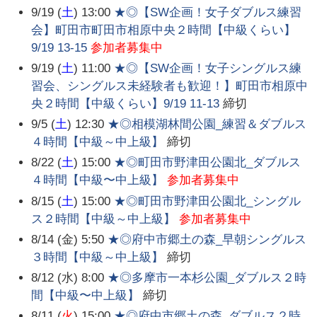
9/19 (
土
) 13:00
★◎【SW企画！女子ダブルス練習
会】町田市町田市相原中央２時間【中級くらい】
9/19 13-15
参加者募集中
9/19 (
土
) 11:00
★◎【SW企画！女子シングルス練
習会、シングルス未経験者も歓迎！】町田市相原中
央２時間【中級くらい】9/19 11-13
締切
9/5 (
土
) 12:30
★◎相模湖林間公園_練習＆ダブルス
４時間【中級～中上級】
締切
8/22 (
土
) 15:00
★◎町田市野津田公園北_ダブルス
４時間【中級〜中上級】
参加者募集中
8/15 (
土
) 15:00
★◎町田市野津田公園北_シングル
ス２時間【中級～中上級】
参加者募集中
8/14 (金) 5:50
★◎府中市郷土の森_早朝シングルス
３時間【中級～中上級】
締切
8/12 (水) 8:00
★◎多摩市一本杉公園_ダブルス２時
間【中級〜中上級】
締切
8/11 (
火
) 15:00
★◎府中市郷土の森_ダブルス２時