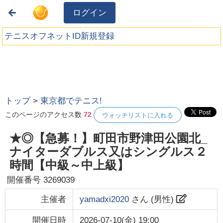
ログイン
テニスオフネットID新規登録
トップ
>
東京都でテニス!
このページのアクセス数
72
ウォッチリストに入れる
★◎【急募！】町田市野津田公園北_
ナイターダブルス又はシングルス２
時間【中級～中上級】
開催番号
3269039
主催者
yamadxi2020
さん (
男性
)
開催日時
2026-07-10(金) 19:00