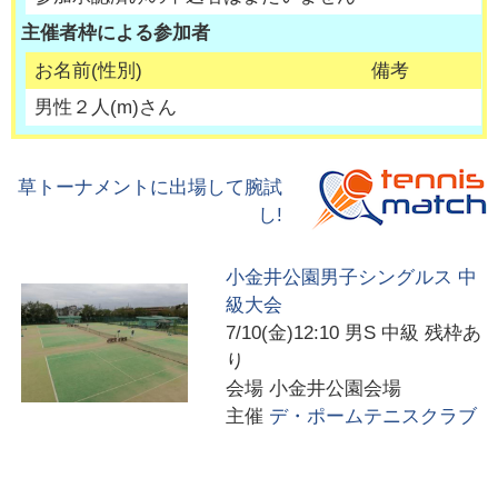
主催者枠による参加者
お名前(性別)
備考
男性２人
(
m
)さん
草トーナメントに出場して腕試
し!
小金井公園男子シングルス 中
級大会
7/10(金)12:10
男S 中級 残枠あ
り
会場
小金井公園会場
主催
デ・ポームテニスクラブ