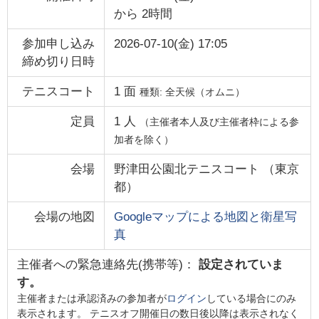
から
2時間
参加申し込み
2026-07-10(金) 17:05
締め切り日時
テニスコート
1
面
種類:
全天候（オムニ）
定員
1
人
（主催者本人及び主催者枠による参
加者を除く）
会場
野津田公園北テニスコート
（
東京
都
）
会場の地図
Googleマップによる地図と衛星写
真
主催者への緊急連絡先(携帯等)：
設定されていま
す。
主催者または承認済みの参加者が
ログイン
している場合にのみ
表示されます。 テニスオフ開催日の数日後以降は表示されなく