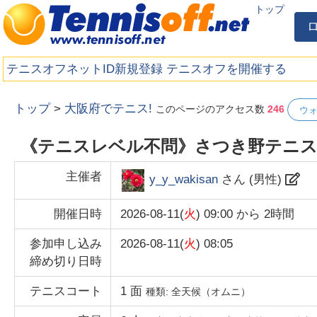
トップ
テニスオフネットID新規登録
テニスオフを開催する
トップ
>
大阪府でテニス!
このページのアクセス数
246
ウ
《テニスレベル不問》さつき野テニスコ
主催者
y_y_wakisan
さん (
男性
)
開催日時
2026-08-11(
火
) 09:00
から
2時間
参加申し込み
2026-08-11(
火
) 08:05
締め切り日時
テニスコート
1
面
種類:
全天候（オムニ）