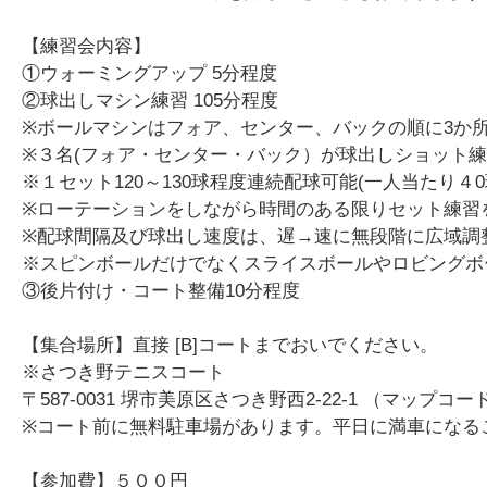
【練習会内容】
①ウォーミングアップ 5分程度
②球出しマシン練習 105分程度
※ボールマシンはフォア、センター、バックの順に3か
※３名(フォア・センター・バック）が球出しショット練
※１セット120～130球程度連続配球可能(一人当たり４
※ローテーションをしながら時間のある限りセット練習
※配球間隔及び球出し速度は、遅→速に無段階に広域調
※スピンボールだけでなくスライスボールやロビングボ
③後片付け・コート整備10分程度
【集合場所】直接 [B]コートまでおいでください。
※さつき野テニスコート
〒587-0031 堺市美原区さつき野西2-22-1 （マップコード 1
※コート前に無料駐車場があります。平日に満車になる
【参加費】５００円