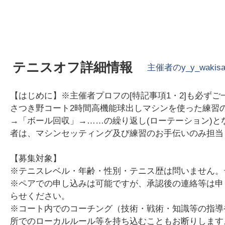
テニスオフ詳細情報
主催者の
y_y_wakis
【はじめに】※主催者プロフの[特記事項1・2]も必ずご
さつき野コート2時間高機能球出しマシンを使った練習
→「ボール回収」→……の繰り返し(ローテーション)
者は、マシンセッティング及び練習のお手伝いのみ担当
【募集対象】
※テニスレベル・年齢・性別・テニス歴は問いません。
※ペアでの申し込みは可能ですが、承認後の連絡等は申
らせください。
※コート内でのコーチング（技術・戦術・知識等の指導
所でのローカルルール等を持ち込むこともお断りします