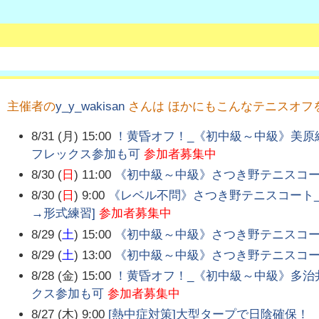
主催者の
y_y_wakisan
さんは ほかにもこんなテニスオフ
8/31 (月) 15:00
！黄昏オフ！_《初中級～中級》美原総
フレックス参加も可
参加者募集中
8/30 (
日
) 11:00
《初中級～中級》さつき野テニスコート_
8/30 (
日
) 9:00
《レベル不問》さつき野テニスコート_
→形式練習]
参加者募集中
8/29 (
土
) 15:00
《初中級～中級》さつき野テニスコート_
8/29 (
土
) 13:00
《初中級～中級》さつき野テニスコート_
8/28 (金) 15:00
！黄昏オフ！_《初中級～中級》多治井
クス参加も可
参加者募集中
8/27 (木) 9:00
[熱中症対策]大型タープで日陰確保！