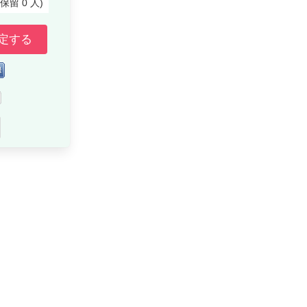
付保留
0
人
)
定する