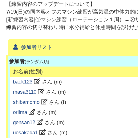
【練習内容のアップデートについて】
7/19(日)の同内容オフのマシン練習が高気温の中体
[新練習内容]①マシン練習（ローテーション１周）→
練習内容の切り替わり時に水分補給と休憩時間を設けた
参加者リスト
参加者
(ランダム順)
お名前(性別)
back123
さん (
m
)
masa3110
さん (
m
)
shibamomo
さん (
f
)
oriima
さん (
m
)
gensan12
さん (
m
)
uesakada1
さん (
m
)