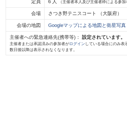
定員
6
人
（主催者本人及び主催者枠による参加
会場
さつき野テニスコート
（
大阪府
）
会場の地図
Googleマップによる地図と衛星写真
主催者への緊急連絡先(携帯等)：
設定されています。
主催者または承認済みの参加者が
ログイン
している場合にのみ表
数日後以降は表示されなくなります。