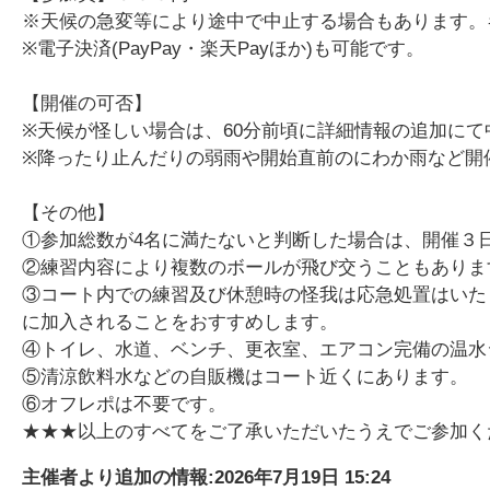
※天候の急変等により途中で中止する場合もあります。
※電子決済(PayPay・楽天Payほか)も可能です。
【開催の可否】
※天候が怪しい場合は、60分前頃に詳細情報の追加に
※降ったり止んだりの弱雨や開始直前のにわか雨など開
【その他】
①参加総数が4名に満たないと判断した場合は、開催３
②練習内容により複数のボールが飛び交うこともありま
③コート内での練習及び休憩時の怪我は応急処置はいた
に加入されることをおすすめします。
④トイレ、水道、ベンチ、更衣室、エアコン完備の温水
⑤清涼飲料水などの自販機はコート近くにあります。
⑥オフレポは不要です。
★★★以上のすべてをご了承いただいたうえでご参加く
主催者より追加の情報:
2026年7月19日 15:24