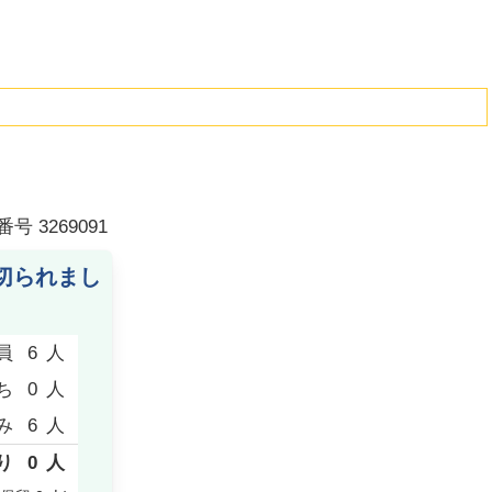
番号
3269091
切られまし
員
6
人
ち
0
人
み
6
人
り
0
人