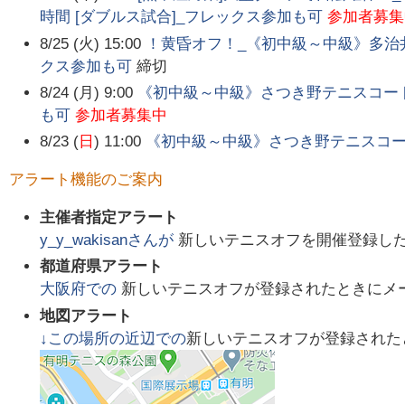
時間 [ダブルス試合]_フレックス参加も可
参加者募集
8/25 (火) 15:00
！黄昏オフ！_《初中級～中級》多治井
クス参加も可
締切
8/24 (月) 9:00
《初中級～中級》さつき野テニスコート_
も可
参加者募集中
8/23 (
日
) 11:00
《初中級～中級》さつき野テニスコート_
アラート機能のご案内
主催者指定アラート
y_y_wakisan
さんが
新しいテニスオフを開催登録し
都道府県アラート
大阪府
での
新しいテニスオフが登録されたときにメ
地図アラート
↓この場所の近辺での
新しいテニスオフが登録された