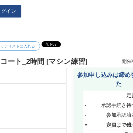
ログイン
ォッチリストに入れる
ート_2時間 [マシン練習]
開催
参加申し込みは締め
た
定
-
承認手続き待
-
参加承認済
=
定員まで残