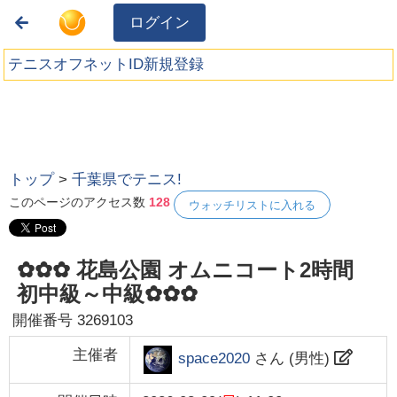
ログイン
テニスオフネットID新規登録
トップ
>
千葉県でテニス!
このページのアクセス数
128
ウォッチリストに入れる
✿✿✿ 花島公園 オムニコート2時間
初中級～中級✿✿✿
開催番号
3269103
主催者
space2020
さん (
男性
)