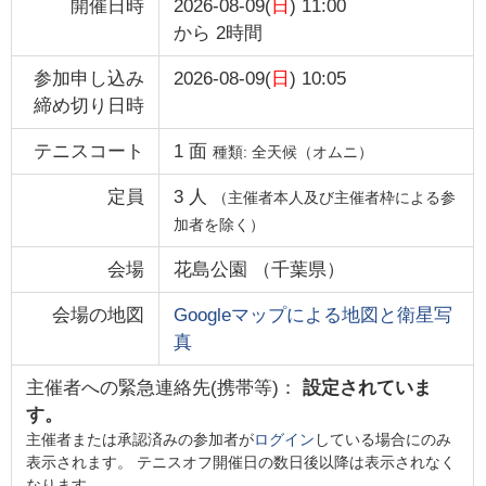
開催日時
2026-08-09(
日
) 11:00
から
2時間
参加申し込み
2026-08-09(
日
) 10:05
締め切り日時
テニスコート
1
面
種類:
全天候（オムニ）
定員
3
人
（主催者本人及び主催者枠による参
加者を除く）
会場
花島公園
（
千葉県
）
会場の地図
Googleマップによる地図と衛星写
真
主催者への緊急連絡先(携帯等)：
設定されていま
す。
主催者または承認済みの参加者が
ログイン
している場合にのみ
表示されます。 テニスオフ開催日の数日後以降は表示されなく
なります。