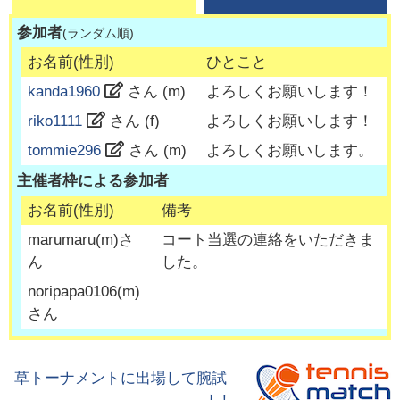
参加者
(ランダム順)
お名前(性別)
ひとこと
kanda1960
さん (
m
)
よろしくお願いします！
riko1111
さん (
f
)
よろしくお願いします！
tommie296
さん (
m
)
よろしくお願いします。
主催者枠による参加者
お名前(性別)
備考
marumaru
(
m
)さ
コート当選の連絡をいただきま
ん
した。
noripapa0106
(
m
)
さん
草トーナメントに出場して腕試