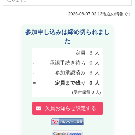
2026-08-07 02:13
現在の情報です
参加申し込みは締め切られまし
た
定員
3
人
-
承認手続き待ち
0
人
-
参加承認済み
3
人
=
定員まで残り
0
人
(受付保留
0
人
)
欠員お知らせ設定する