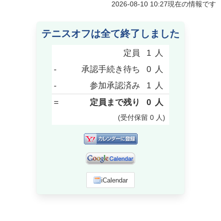
2026-08-10 10:27
現在の情報です
テニスオフは全て終了しました
定員
1
人
-
承認手続き待ち
0
人
-
参加承認済み
1
人
=
定員まで残り
0
人
(受付保留
0
人
)
iCalendar