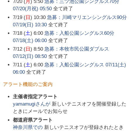
7/20 (
月
) 5:50
急募：三ツ池公園シングルス70分
07/20(月祝) 05:50
全て終了
7/19 (
日
) 10:30
急募：川崎マリエンシングルス90分
07/19(日) 10:30
全て終了
7/18 (
土
) 6:00
急募：入船公園シングルス60分
07/18(土) 06:00
全て終了
7/12 (
日
) 8:50
急募：本牧市民公園ダブルス
07/12(日) 08:50
全て終了
7/11 (
土
) 6:00
急募：入船公園シングルス 07/11(土)
06:00
全て終了
アラート機能のご案内
主催者指定アラート
yamamugi
さんが
新しいテニスオフを開催登録した
ときにメールでお知らせ
都道府県アラート
神奈川県
での
新しいテニスオフが登録されたとき