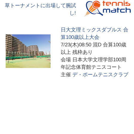
草トーナメントに出場して腕試
し!
日大文理ミックスダブルス 合
算100歳以上大会
7/23(木)08:50
混D 合算100歳
以上 残枠あり
会場
日本大学文理学部100周
年記念体育館テニスコート
主催
デ・ポームテニスクラブ