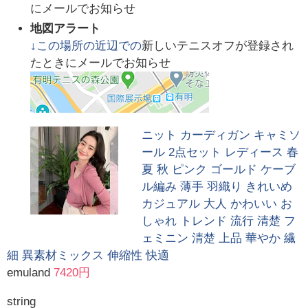
にメールでお知らせ
地図アラート
↓この場所の近辺での
新しいテニスオフが登録され
たときにメールでお知らせ
ニット カーディガン キャミソ
ール 2点セット レディース 春
夏 秋 ピンク ゴールド ケーブ
ル編み 薄手 羽織り きれいめ
カジュアル 大人 かわいい お
しゃれ トレンド 流行 清楚 フ
ェミニン 清楚 上品 華やか 繊
細 異素材ミックス 伸縮性 快適
emuland
7420円
string