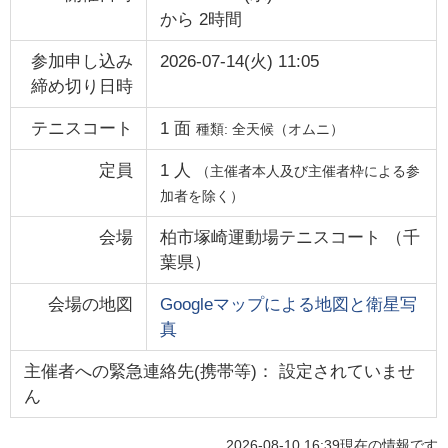
から
2時間
参加申し込み
2026-07-14(火) 11:05
締め切り日時
テニスコート
1
面
種類:
全天候（オムニ）
定員
1
人
（主催者本人及び主催者枠による参
加者を除く）
会場
柏市塚崎運動場テニスコート
（
千
葉県
）
会場の地図
Googleマップによる地図と衛星写
真
主催者への緊急連絡先(携帯等)： 設定されていませ
ん
2026-08-10 16:39
現在の情報です