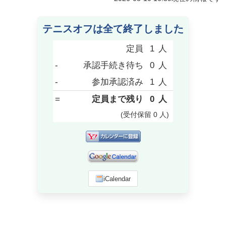
テニスオフは全て終了しました
定員
1
人
-
承認手続き待ち
0
人
-
参加承認済み
1
人
=
定員まで残り
0
人
(受付保留
0
人
)
iCalendar