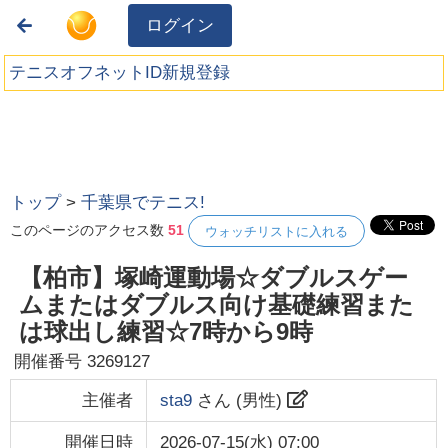
ログイン
テニスオフネットID新規登録
トップ
>
千葉県でテニス!
このページのアクセス数
51
ウォッチリストに入れる
【柏市】塚崎運動場☆ダブルスゲー
ムまたはダブルス向け基礎練習また
は球出し練習☆7時から9時
開催番号
3269127
主催者
sta9
さん (
男性
)
開催日時
2026-07-15(水) 07:00