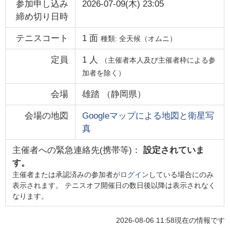
参加申し込み
2026-07-09(木) 23:05
締め切り日時
テニスコート
1
面
種類:
全天候（オムニ）
定員
1
人
（主催者本人及び主催者枠による参
加者を除く）
会場
雄踏
（
静岡県
）
会場の地図
Googleマップによる地図と衛星写
真
主催者への緊急連絡先(携帯等)：
設定されていま
す。
主催者または承認済みの参加者が
ログイン
している場合にのみ
表示されます。 テニスオフ開催日の数日後以降は表示されなく
なります。
2026-08-06 11:58
現在の情報です