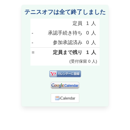
テニスオフは全て終了しました
定員
1
人
-
承認手続き待ち
0
人
-
参加承認済み
0
人
=
定員まで残り
1
人
(受付保留
0
人
)
iCalendar