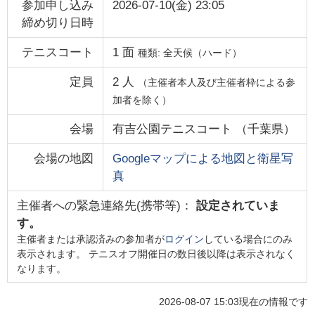
参加申し込み
2026-07-10(金) 23:05
締め切り日時
テニスコート
1
面
種類:
全天候（ハード）
定員
2
人
（主催者本人及び主催者枠による参
加者を除く）
会場
有吉公園テニスコート
（
千葉県
）
会場の地図
Googleマップによる地図と衛星写
真
主催者への緊急連絡先(携帯等)：
設定されていま
す。
主催者または承認済みの参加者が
ログイン
している場合にのみ
表示されます。 テニスオフ開催日の数日後以降は表示されなく
なります。
2026-08-07 15:03
現在の情報です