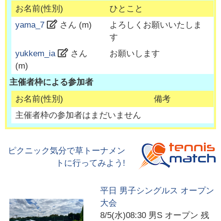
お名前(性別)
ひとこと
yama_7
さん (
m
)
よろしくお願いいたしま
す
yukkem_ia
さん
お願いします
(
m
)
主催者枠による参加者
お名前(性別)
備考
主催者枠の参加者はまだいません
ピクニック気分で草トーナメン
トに行ってみよう!
平日 男子シングルス オープン
大会
8/5(水)08:30
男S オープン 残