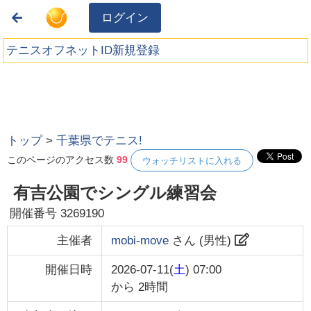
ログイン
テニスオフネットID新規登録
トップ
>
千葉県でテニス!
このページのアクセス数
99
ウォッチリストに入れる
有吉公園でシングル練習会
開催番号
3269190
主催者
mobi-move
さん (
男性
)
開催日時
2026-07-11(
土
) 07:00
から
2時間