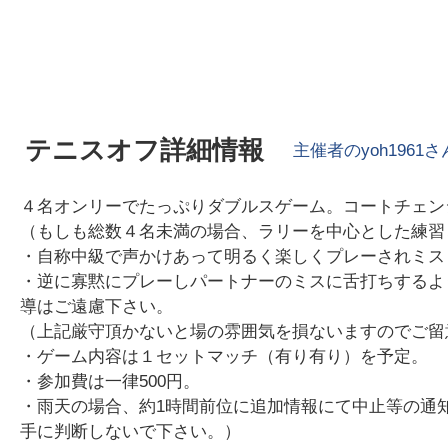
テニスオフ詳細情報
主催者の
yoh1961
さ
４名オンリーでたっぷりダブルスゲーム。コートチェン
（もしも総数４名未満の場合、ラリーを中心とした練習
・自称中級で声かけあって明るく楽しくプレーされミス
・逆に寡黙にプレーしパートナーのミスに舌打ちするよ
導はご遠慮下さい。
（上記厳守頂かないと場の雰囲気を損ないますのでご留
・ゲーム内容は１セットマッチ（有り有り）を予定。
・参加費は一律500円。
・雨天の場合、約1時間前位に追加情報にて中止等の通
手に判断しないで下さい。）