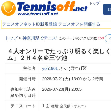
トップ
テニスオフネットID新規登録
テニスオフを開催する
トップ
>
神奈川県でテニス!
このページのアクセス数
159
４人オンリーでたっぷり明るく楽し
ム」２Ｈ４名＠三ツ池
主催者
yoh1961
さん (
男性
)
開催日時
2026-07-21(火) 13:00
から
2時間
参加申し込み
2026-07-20(月) 20:05
締め切り日時
テニスコート
1
面
種類:
全天候（オムニ）