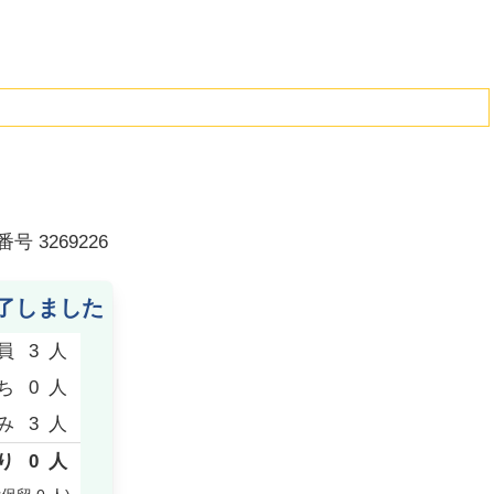
番号
3269226
了しました
員
3
人
ち
0
人
み
3
人
り
0
人