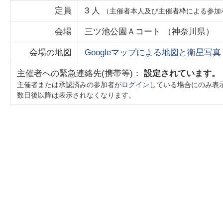
定員
3
人
（主催者本人及び主催者枠による参加
会場
三ツ池公園Ａコート
（
神奈川県
）
会場の地図
Googleマップによる地図と衛星写真
主催者への緊急連絡先(携帯等)：
設定されています。
主催者または承認済みの参加者が
ログイン
している場合にのみ表
数日後以降は表示されなくなります。