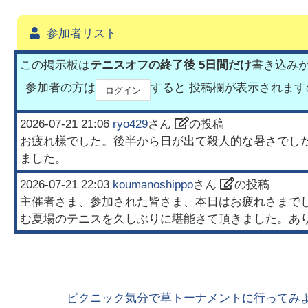
参加者リスト
この掲示板は
テニスオフの終了後 5日間だけ
書き込み
参加者の方は
すると 投稿欄が表示されま
ログイン
2026-07-21 21:06
ryo429
さん
の投稿
お疲れ様でした。後半から日が出て殺人的な暑さでし
ました。
2026-07-21 22:03
koumanoshippo
さん
の投稿
主催者さま、参加された皆さま、本日はお疲れさまで
む夏場のテニスを久しぶりに堪能さて頂きました。あ
ピクニック気分で草トーナメントに行ってみよ