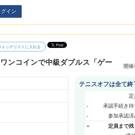
ログイン
ウォッチリストに入れる
くワンコインで中級ダブルス「ゲー
開催
テニスオフは全て終
定
-
承認手続き待
-
参加承認済
=
定員まで残