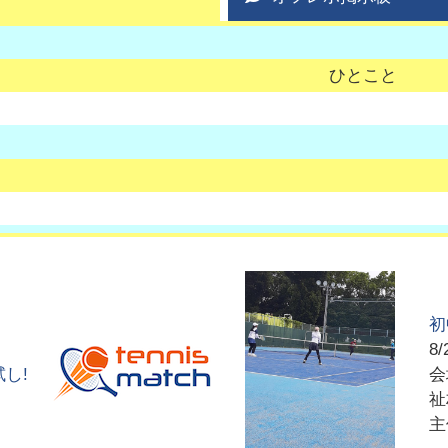
ひとこと
初
8/
し!
祉