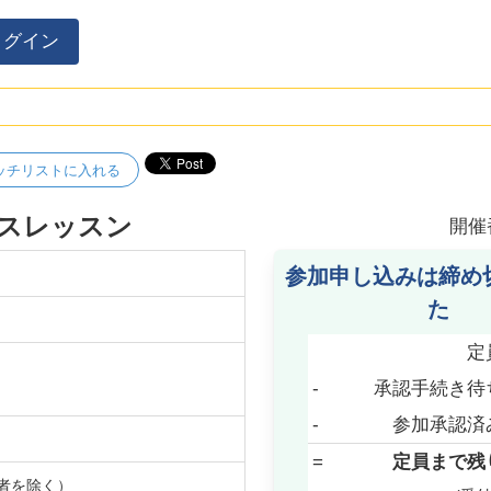
ログイン
ッチリストに入れる
スレッスン
開催
参加申し込みは締め
た
定
-
承認手続き待
-
参加承認済
=
定員まで残
者を除く）