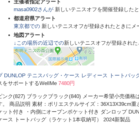
主催者指定アラート
masa0902
さんが
新しいテニスオフを開催登録した
都道府県アラート
東京都
での
新しいテニスオフが登録されたときにメ
地図アラート
↓この場所の近辺での
新しいテニスオフが登録された
 DUNLOP テニスバッグ・ケース レディース トートバッグ（
をサポートするWellMe
7480円
ンク(827) ブラックブラック(840) メーカー希望小売
。 商品説明 素材：ポリエステルサイズ：36X13X39cm重
ット付き ・内側にオープンポケット付き ダンロップ DUN
ース トートバッグ（ラケット1本収納可） 2024新製品