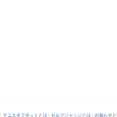
|
テニスオフネットとは
|
セルフジャッジとは
|
お知らせと