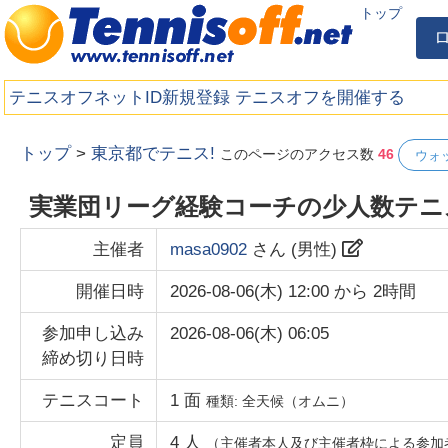
トップ
テニスオフネットID新規登録
テニスオフを開催する
トップ
>
東京都でテニス!
このページのアクセス数
46
ウォ
実業団リーグ経験コーチの少人数テニ
主催者
masa0902
さん (
男性
)
開催日時
2026-08-06(木) 12:00
から
2時間
参加申し込み
2026-08-06(木) 06:05
締め切り日時
テニスコート
1
面
種類:
全天候（オムニ）
定員
4
人
（主催者本人及び主催者枠による参加