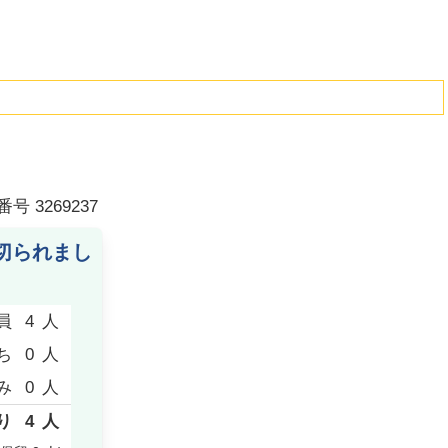
番号
3269237
切られまし
員
4
人
ち
0
人
み
0
人
り
4
人