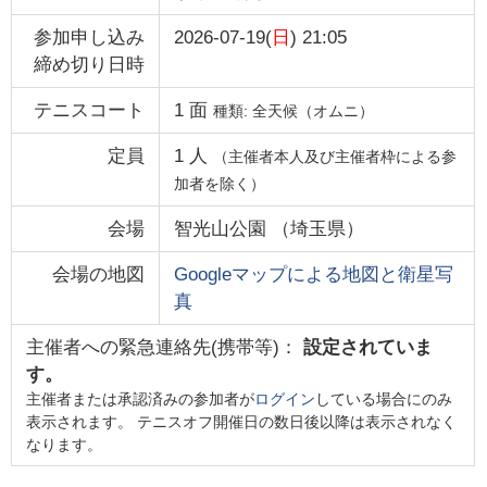
参加申し込み
2026-07-19(
日
) 21:05
締め切り日時
テニスコート
1
面
種類:
全天候（オムニ）
定員
1
人
（主催者本人及び主催者枠による参
加者を除く）
会場
智光山公園
（
埼玉県
）
会場の地図
Googleマップによる地図と衛星写
真
主催者への緊急連絡先(携帯等)：
設定されていま
す。
主催者または承認済みの参加者が
ログイン
している場合にのみ
表示されます。 テニスオフ開催日の数日後以降は表示されなく
なります。