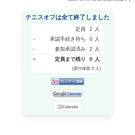
テニスオフは全て終了しました
定員
2
人
-
承認手続き待ち
0
人
-
参加承認済み
2
人
=
定員まで残り
0
人
(受付保留
0
人
)
iCalendar