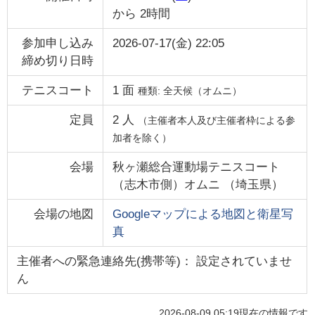
から
2時間
参加申し込み
2026-07-17(金) 22:05
締め切り日時
テニスコート
1
面
種類:
全天候（オムニ）
定員
2
人
（主催者本人及び主催者枠による参
加者を除く）
会場
秋ヶ瀬総合運動場テニスコート
（志木市側）オムニ
（
埼玉県
）
会場の地図
Googleマップによる地図と衛星写
真
主催者への緊急連絡先(携帯等)： 設定されていませ
ん
2026-08-09 05:19
現在の情報です