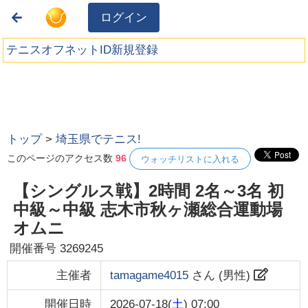
ログイン
テニスオフネットID新規登録
トップ
>
埼玉県でテニス!
このページのアクセス数
96
ウォッチリストに入れる
【シングルス戦】2時間 2名～3名 初
中級～中級 志木市秋ヶ瀬総合運動場
オムニ
開催番号
3269245
主催者
tamagame4015
さん (
男性
)
開催日時
2026-07-18(
土
) 07:00