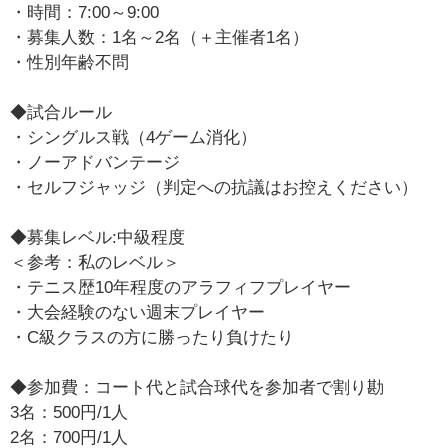
・時間：7:00～9:00
・募集人数：1名～2名（＋主催者1名）
・性別年齢不問
◆試合ルール
・シングルス戦（4ゲーム消化）
・ノーアドバンテージ
・セルフジャッジ（判定への抗議はお控えください）
◆募集レベル:中級程度
＜参考：私のレベル＞
・テニス歴10年程度のアラフィフプレイヤー
・大会経験のない週末プレイヤー
・C級クラスの方に勝ったり負けたり
◆参加費：コート代と試合球代を参加者で割り勘
3名：500円/1人
2名：700円/1人