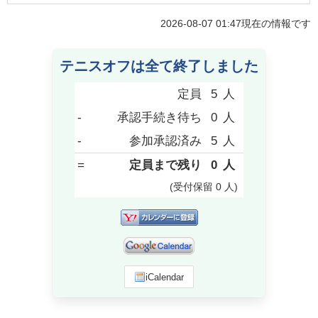
2026-08-07 01:47
現在の情報です
テニスオフは全て終了しました
定員
5
人
-
承認手続き待ち
0
人
-
参加承認済み
5
人
=
定員まで残り
0
人
(受付保留
0
人
)
iCalendar