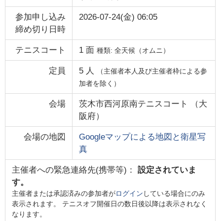
参加申し込み
2026-07-24(金) 06:05
締め切り日時
テニスコート
1
面
種類:
全天候（オムニ）
定員
5
人
（主催者本人及び主催者枠による参
加者を除く）
会場
茨木市西河原南テニスコート
（
大
阪府
）
会場の地図
Googleマップによる地図と衛星写
真
主催者への緊急連絡先(携帯等)：
設定されていま
す。
主催者または承認済みの参加者が
ログイン
している場合にのみ
表示されます。 テニスオフ開催日の数日後以降は表示されなく
なります。