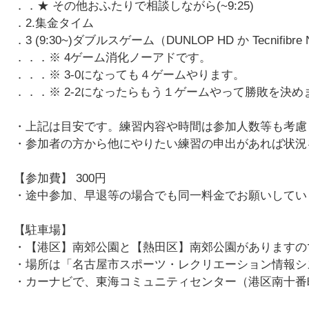
．．★ その他おふたりで相談しながら(~9:25)
．2.集金タイム
．3 (9:30~)ダブルスゲーム（DUNLOP HD か Tecnifibr
．．．※ 4ゲーム消化ノーアドです。
．．．※ 3-0になっても４ゲームやります。
．．．※ 2-2になったらもう１ゲームやって勝敗を決め
・上記は目安です。練習内容や時間は参加人数等も考慮
・参加者の方から他にやりたい練習の申出があれば状況
【参加費】 300円
・途中参加、早退等の場合でも同一料金でお願いしてい
【駐車場】
・【港区】南郊公園と【熱田区】南郊公園がありますの
・場所は「名古屋市スポーツ・レクリエーション情報シ
・カーナビで、東海コミュニティセンター（港区南十番町