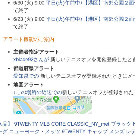
6/30 (火) 9:00
平日(火)午前中♪【港区】南郊公園２
て終了
6/23 (火) 9:00
平日(火)午前中♪【港区】南郊公園２
て終了
アラート機能のご案内
主催者指定アラート
xblade92
さんが
新しいテニスオフを開催登録したと
都道府県アラート
愛知県
での
新しいテニスオフが登録されたときにメ
地図アラート
↓この場所の近辺での
新しいテニスオフが登録された
】 9TWENTY MLB CORE CLASSIC_NY_met ブラック
グ ニューヨーク・メッツ 9TWENTY キャップ メンズ レ