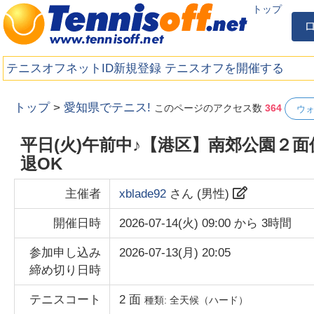
トップ
テニスオフネットID新規登録
テニスオフを開催する
トップ
>
愛知県でテニス!
このページのアクセス数
364
ウ
平日(火)午前中♪【港区】南郊公園２
退OK
主催者
xblade92
さん (
男性
)
開催日時
2026-07-14(火) 09:00
から
3時間
参加申し込み
2026-07-13(月) 20:05
締め切り日時
テニスコート
2
面
種類:
全天候（ハード）