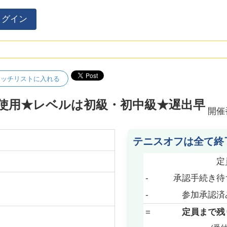
ログイン
ォッチリストに入れる
面使用★レベルは初級・初中級★遅出早
開催
テニスオフは全て終
定
-
承認手続き待
-
参加承認済
=
定員まで残