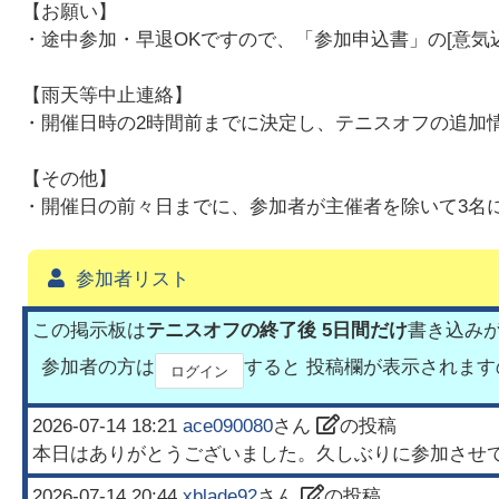
【お願い】
・途中参加・早退OKですので、「参加申込書」の[意気
【雨天等中止連絡】
・開催日時の2時間前までに決定し、テニスオフの追加
【その他】
・開催日の前々日までに、参加者が主催者を除いて3名
参加者リスト
この掲示板は
テニスオフの終了後 5日間だけ
書き込み
参加者の方は
すると 投稿欄が表示されま
ログイン
2026-07-14 18:21
ace090080
さん
の投稿
本日はありがとうございました。久しぶりに参加させ
2026-07-14 20:44
xblade92
さん
の投稿