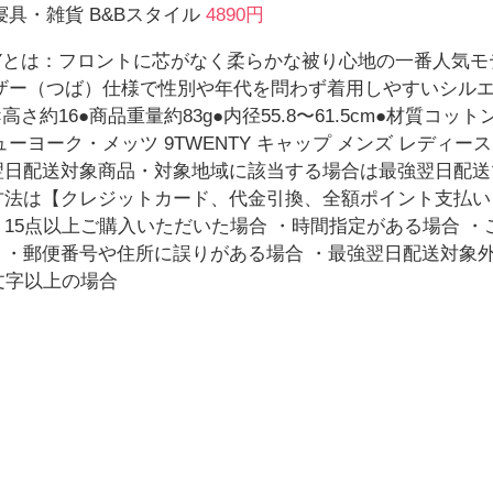
具・雑貨 B&Bスタイル
4890円
NTYとは：フロントに芯がなく柔らかな被り心地の一番人気
ザー（つば）仕様で性別や年代を問わず着用しやすいシルエッ
×高さ約16●商品重量約83g●内径55.8〜61.5cm●材質コット
ューヨーク・メッツ 9TWENTY キャップ メンズ レディース 男
翌日配送対象商品・対象地域に該当する場合は最強翌日配
方法は【クレジットカード、代金引換、全額ポイント支払い
・15点以上ご購入いただいた場合 ・時間指定がある場合 
 ・郵便番号や住所に誤りがある場合 ・最強翌日配送対象
文字以上の場合