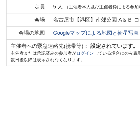
定員
5
人
（主催者本人及び主催者枠による参加
会場
名古屋市【港区】南郊公園 A＆Ｂ 
会場の地図
Googleマップによる地図と衛星写真
主催者への緊急連絡先(携帯等)：
設定されています。
主催者または承認済みの参加者が
ログイン
している場合にのみ表
数日後以降は表示されなくなります。