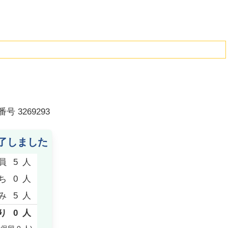
番号
3269293
了しました
員
5
人
ち
0
人
み
5
人
り
0
人