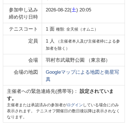
参加申し込み
2026-08-22(
土
) 20:05
締め切り日時
テニスコート
1
面
種類:
全天候（オムニ）
定員
1
人
（主催者本人及び主催者枠による参
加者を除く）
会場
羽村市武蔵野公園
（
東京都
）
会場の地図
Googleマップによる地図と衛星写
真
主催者への緊急連絡先(携帯等)：
設定されていま
す。
主催者または承認済みの参加者が
ログイン
している場合にのみ
表示されます。 テニスオフ開催日の数日後以降は表示されなく
なります。