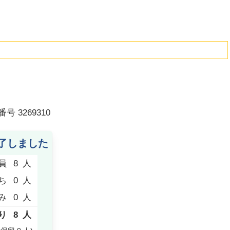
番号
3269310
了しました
員
8
人
ち
0
人
み
0
人
り
8
人