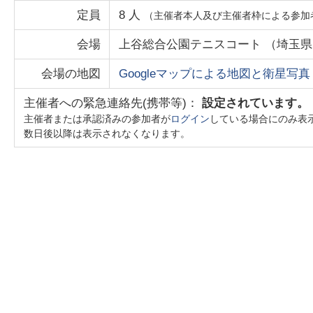
定員
8
人
（主催者本人及び主催者枠による参加
会場
上谷総合公園テニスコート
（
埼玉県
会場の地図
Googleマップによる地図と衛星写真
主催者への緊急連絡先(携帯等)：
設定されています。
主催者または承認済みの参加者が
ログイン
している場合にのみ表
数日後以降は表示されなくなります。