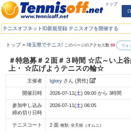
トップ
テニスオフネットID新規登録
テニスオフを開催する
トップ
>
埼玉県でテニス!
このページのアクセス数
88
ウォ
＃特急募＃２面＃３時間 ☆広～い上
上・ ☆広げようテニスの輪☆
主催者
tglory
さん (
男性
)
開催日時
2026-07-11(
土
) 09:00
から
3時間
参加申し込み
2026-07-11(
土
) 06:05
締め切り日時
テニスコート
2
面
種類:
全天候（オムニ）