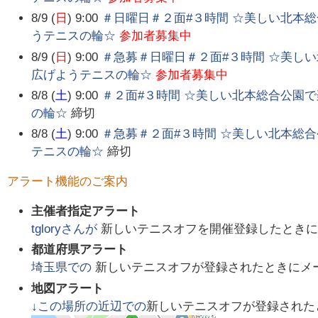
8/9 (
日
) 9:00
＃日曜日＃２面#３時間 ☆美しい北本
うテニスの輪☆
参加者募集中
8/9 (
日
) 9:00
＃急募＃日曜日＃２面#３時間 ☆美し
広げようテニスの輪☆
参加者募集中
8/8 (
土
) 9:00
＃２面#３時間 ☆美しい北本総合公園
の輪☆
締切
8/8 (
土
) 9:00
＃急募＃２面#３時間 ☆美しい北本総
テニスの輪☆
締切
アラート機能のご案内
主催者指定アラート
tglory
さんが
新しいテニスオフを開催登録したときに
都道府県アラート
埼玉県
での
新しいテニスオフが登録されたときにメ
地図アラート
↓この場所の近辺での
新しいテニスオフが登録された