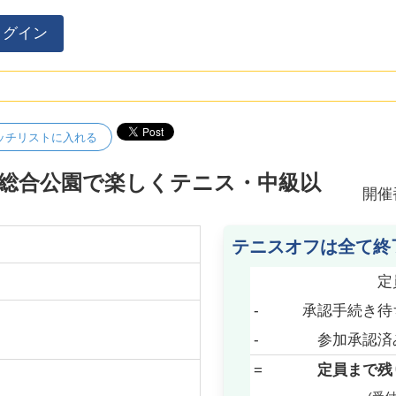
ログイン
ッチリストに入れる
谷総合公園で楽しくテニス・中級以
開催
テニスオフは全て終
定
-
承認手続き待
-
参加承認済
=
定員まで残