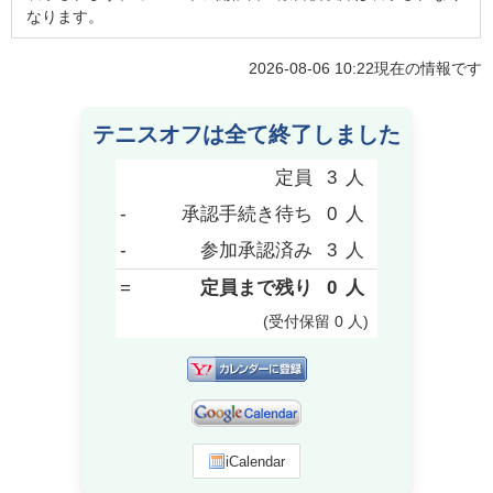
なります。
2026-08-06 10:22
現在の情報です
テニスオフは全て終了しました
定員
3
人
-
承認手続き待ち
0
人
-
参加承認済み
3
人
=
定員まで残り
0
人
(受付保留
0
人
)
iCalendar