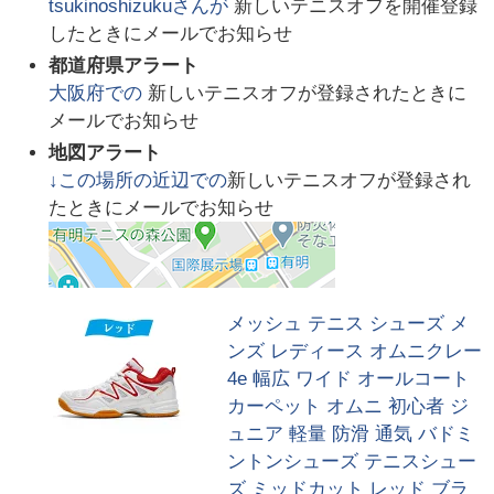
tsukinoshizuku
さんが
新しいテニスオフを開催登録
したときにメールでお知らせ
都道府県アラート
大阪府
での
新しいテニスオフが登録されたときに
メールでお知らせ
地図アラート
↓この場所の近辺での
新しいテニスオフが登録され
たときにメールでお知らせ
メッシュ テニス シューズ メ
ンズ レディース オムニクレー
4e 幅広 ワイド オールコート
カーペット オムニ 初心者 ジ
ュニア 軽量 防滑 通気 バドミ
ントンシューズ テニスシュー
ズ ミッドカット レッド ブラ