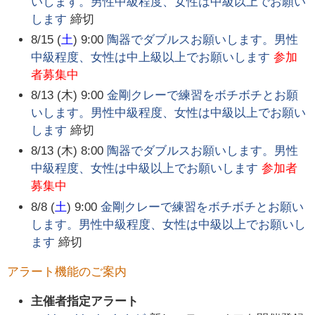
いします。男性中級程度、女性は中級以上でお願い
します
締切
8/15 (
土
) 9:00
陶器でダブルスお願いします。男性
中級程度、女性は中上級以上でお願いします
参加
者募集中
8/13 (木) 9:00
金剛クレーで練習をボチボチとお願
いします。男性中級程度、女性は中級以上でお願い
します
締切
8/13 (木) 8:00
陶器でダブルスお願いします。男性
中級程度、女性は中級以上でお願いします
参加者
募集中
8/8 (
土
) 9:00
金剛クレーで練習をボチボチとお願い
します。男性中級程度、女性は中級以上でお願いし
ます
締切
アラート機能のご案内
主催者指定アラート