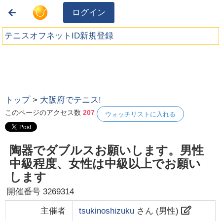
ログイン
テニスオフネットID新規登録
トップ
>
大阪府でテニス!
このページのアクセス数
207
ウォッチリストに入れる
陶器でダブルスお願いします。男性
中級程度、女性は中級以上でお願い
します
開催番号
3269314
主催者
tsukinoshizuku
さん (
男性
)