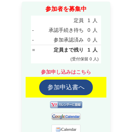
参加者を募集中
定員
1
人
-
承認手続き待ち
0
人
-
参加承認済み
0
人
=
定員まで残り
1
人
(受付保留
0
人
)
参加申し込みはこちら
参加申込書へ
iCalendar