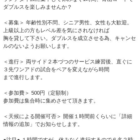
ダブルスを楽しみませんか？
＜募集＞ 年齢性別不問、シニア男性、女性も大歓迎。
上級以上の方もレベル差を気にされなければ
胸を貸して下さい。ダブルスを成立させる為、キャンセ
ルのないようお願いします。
＜進行＞ 両サイド２本づつのサービス練習後、直ぐに
３先ワンアドの試合をペアを変えながら時間
まで進行します。
＜参加費＞ 500円（定額制）
参加費は集合時に集めさせて頂きます。
＜天候による開催可否＞ 開催１時間前くらいに「詳細
情報の追加」でお知らせします。
●注目● １時間ですが、休みなく進行するので６名２時