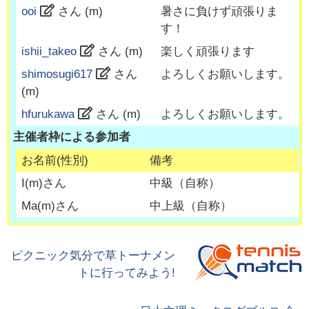
ooi
さん (
m
)
暑さに負けず頑張りま
す！
ishii_takeo
さん (
m
)
楽しく頑張ります
shimosugi617
さん
よろしくお願いします。
(
m
)
hfurukawa
さん (
m
)
よろしくお願いします。
主催者枠による参加者
お名前(性別)
備考
I
(
m
)さん
中級（自称）
Ma
(
m
)さん
中上級（自称）
ピクニック気分で草トーナメン
トに行ってみよう!