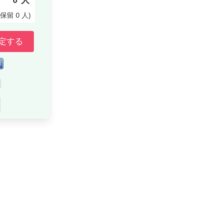
り
0
人
付保留
0
人
)
定する