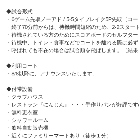
◆試合形式
・6ゲーム先取ノーアド / 5-5タイブレイク5P先取（
・終了70分前からは、待機時間短縮のため、2-2スター
・待機されている方のためにスコアボードのセルフター
・待機中、トイレ・食事などでコートを離れる際は必ず
・呼ばれても不在の場合は試合順を飛ばします。（結果
◆利用コート
・8/8以降に、アナウンスいたします。
◆付帯設備
・クラブハウス
・レストラン『にんじん』・・・手作りパンが好評です(^
・無料更衣室
・シャワールーム
・飲料自動販売機
・近くにファミリーマートあり（徒歩１分）