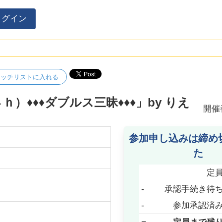
ログイン
ォッチリストに入れる
️♦️♦️ダブルス三昧♦️♦️♦️」by りえ
開催
参加申し込みは締め
た
定
-
承認手続き待
-
参加承認済