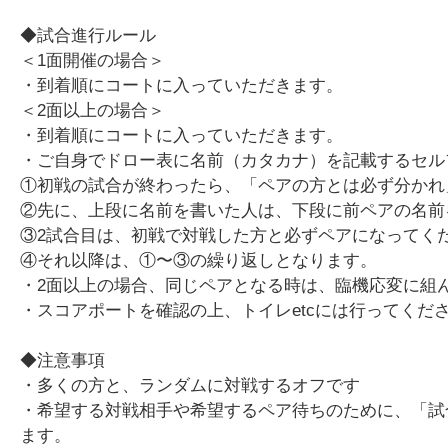
◆試合進行ルール
＜1面開催の場合＞
・到着順にコートに入っていただきます。
＜2面以上の場合＞
・到着順にコートに入っていただきます。
・ご自身でドロー表に名前（カタカナ）を記載するセル
①初戦の試合が終わったら、「ペアの方とは必ず分かれ
②先に、上段に名前を書いた人は、下段に前ペアの名前
③2試合目は、初戦で対戦した方と必ずペアになってく
④それ以降は、①〜③の繰り返しとなります。
・2面以上の場合、同じペアとなる時は、臨機応変に組
・スコアポートを確認の上、トイレetcには行ってくだ
◆注意事項
・多くの方と、ランダムに対戦するオフです
・希望する対戦相手や希望するペア待ちのために、「試
ます。