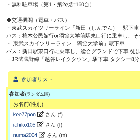
・無料駐車場（第1・第2の計160台）
◆交通機関（電車・バス）
・東武スカイツリーライン「新田（しんでん）」駅下車
バス：柿木公民館行or獨協大学前駅東口行に乗車し、そ
・ 東武スカイツリーライン「獨協大学前」駅下車
バス：新田駅東口行に乗車し、総合グランドで下車 徒歩
・JR武蔵野線「越谷レイクタウン」駅下車 タクシー8分
参加者リスト
参加者
(ランダム順)
お名前(性別)
kee77pon
さん (
f
)
ichiko105
さん (
f
)
numa2004
さん (
m
)