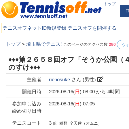
トップ
テニスオフネットID新規登録
テニスオフを開催する
トップ
>
埼玉県でテニス!
このページのアクセス数
280
ウ
♦️♦️♦️第２６５８回オフ「そうか公園（４ｈ）♦
のすけ♦️♦️♦️
主催者
rienosuke
さん (
男性
)
開催日時
2026-08-16(
日
) 08:00
から
4時間
参加申し込み
2026-08-16(
日
) 07:05
締め切り日時
テニスコート
3
面
種類:
全天候（オムニ）