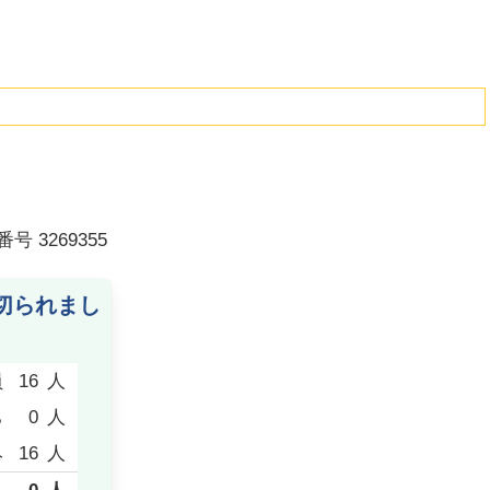
番号
3269355
切られまし
員
16
人
ち
0
人
み
16
人