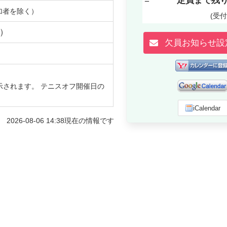
=
定員まで残
加者を除く）
(受
）
欠員お知らせ設
示されます。 テニスオフ開催日の
iCalendar
2026-08-06 14:38
現在の情報です