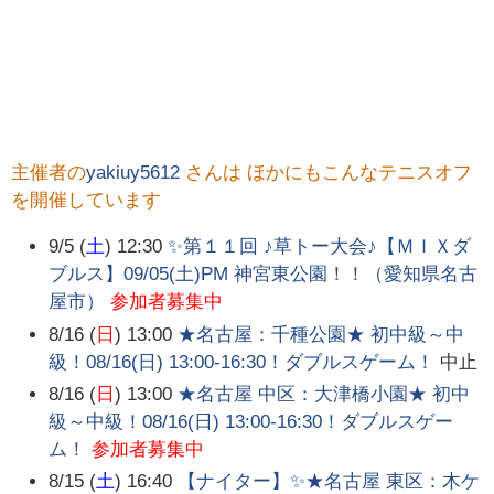
主催者の
yakiuy5612
さんは ほかにもこんなテニスオフ
を開催しています
9/5 (
土
) 12:30
✨第１１回 ♪草トー大会♪【ＭＩＸダ
ブルス】09/05(土)PM 神宮東公園！！（愛知県名古
屋市）
参加者募集中
8/16 (
日
) 13:00
★名古屋：千種公園★ 初中級～中
級！08/16(日) 13:00-16:30！ダブルスゲーム！
中止
8/16 (
日
) 13:00
★名古屋 中区：大津橋小園★ 初中
級～中級！08/16(日) 13:00-16:30！ダブルスゲー
ム！
参加者募集中
8/15 (
土
) 16:40
【ナイター】✨★名古屋 東区：木ケ