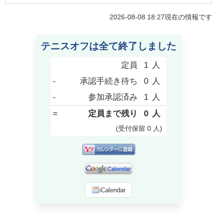
2026-08-08 18:27
現在の情報です
テニスオフは全て終了しました
定員
1
人
-
承認手続き待ち
0
人
-
参加承認済み
1
人
=
定員まで残り
0
人
(受付保留
0
人
)
iCalendar