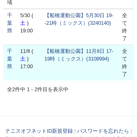
域
千
5/30
(
【船橋運動公園】5月30日 19-
全
葉
土
)
-21時（ミックス）
(
3240140
)
て
県
19:00
終
了
千
11/8
(
【船橋運動公園】11月8日 17-
全
葉
土
)
19時（ミックス）
(
3108994
)
て
県
17:00
終
了
全
2
件中
1
-
2
件目を表示中
テニスオフネットID新規登録
|
パスワードを忘れたら
|