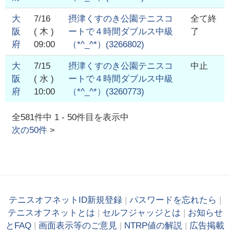
大
7/16
摂津くすのき公園テニスコ
全て終
阪
( 木 )
ートで４時間ダブルス中級
了
府
09:00
（*^_^*）
(
3266802
)
大
7/15
摂津くすのき公園テニスコ
中止
阪
( 水 )
ートで４時間ダブルス中級
府
10:00
（*^_^*）
(
3260773
)
全
581
件中
1
-
50
件目を表示中
次の
50
件
>
テニスオフネットID新規登録
|
パスワードを忘れたら
|
テニスオフネットとは
|
セルフジャッジとは
|
お知らせ
とFAQ
|
画面表示等のご意見
|
NTRP値の解説
|
広告掲載