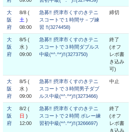
府
09:00
習初中級(*^.^*)‼️
(
3274459
)
大
8/8
(
急募‼️ 摂津市くすのきテニ
締切
阪
土
)
スコートで１時間サ－ブ練
府
08:00
習 ‼️
(
3274458
)
大
8/5
(
急募‼️ 摂津市くすのきテニ
終了
阪
水 )
スコートで３時間ダブルス
(オフ
府
09:00
中級(*^.^*)‼️
(
3273750
)
レポ書
き込み
可)
大
8/5
(
急募‼️ 摂津市くすのきテニ
中止
阪
水 )
スコートで３時間男子ダブ
府
09:00
ルス中級(*^.^*)‼️
(
3273466
)
大
8/2
(
急募‼️ 摂津市くすのきテニ
終了
阪
日
)
スコートで２時間 ボレー練
(オフ
府
12:00
習初中級(*^.^*)‼️
(
3266697
)
レポ書
き込み