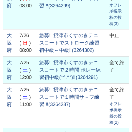
オフレ
府
08:00
習 ‼️
(
3264299
)
ポ掲示
板の投
稿(
3
)
大
7/26
急募‼️ 摂津市くすのきテニ
中止
阪
(
日
)
スコートでストローク練習
府
08:00
初中級～中級‼️
(
3264302
)
大
7/25
急募‼️ 摂津市くすのきテニ
全て終
阪
(
土
)
スコートで２時間 ボレー練
了
府
12:00
習初中級(*^.^*)‼️
(
3264291
)
大
7/25
急募‼️ 摂津市くすのきテニ
全て終
阪
(
土
)
スコートで１時間サ－ブ練
了
オフレ
府
11:00
習 ‼️
(
3264287
)
ポ掲示
板の投
稿(
2
)