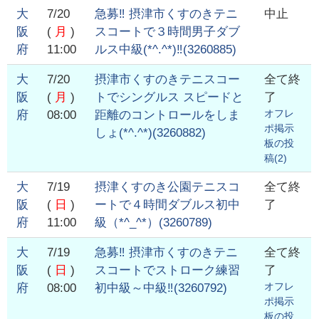
大
7/20
急募‼️ 摂津市くすのきテニ
中止
阪
(
月
)
スコートで３時間男子ダブ
府
11:00
ルス中級(*^.^*)‼️
(
3260885
)
大
7/20
摂津市くすのきテニスコー
全て終
阪
(
月
)
トでシングルス スピードと
了
オフレ
府
08:00
距離のコントロールをしま
ポ掲示
しょ(*^.^*)
(
3260882
)
板の投
稿(
2
)
大
7/19
摂津くすのき公園テニスコ
全て終
阪
(
日
)
ートで４時間ダブルス初中
了
府
11:00
級（*^_^*）
(
3260789
)
大
7/19
急募‼️ 摂津市くすのきテニ
全て終
阪
(
日
)
スコートでストローク練習
了
オフレ
府
08:00
初中級～中級‼️
(
3260792
)
ポ掲示
板の投