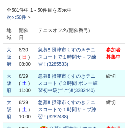
全
581
件中
1
-
50
件目を表示中
次の
50
件
>
地
開催
テニスオフ名(開催番号)
域
日
大
8/30
急募‼️ 摂津市くすのきテニ
参加者
阪
(
日
)
スコートで１時間サ－ブ練
募集中
府
08:00
習 ‼️
(
3285533
)
大
8/29
急募‼️ 摂津市くすのきテニ
締切
阪
(
土
)
スコートで２時間 ボレー練
府
11:00
習初中級(*^.^*)‼️
(
3282440
)
大
8/29
急募‼️ 摂津市くすのきテニ
締切
阪
(
土
)
スコートで１時間サ－ブ練
府
10:00
習 ‼️
(
3282438
)