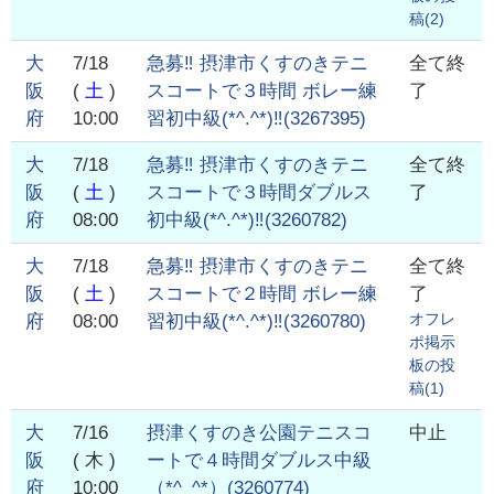
稿(
2
)
大
7/18
急募‼️ 摂津市くすのきテニ
全て終
阪
(
土
)
スコートで３時間 ボレー練
了
府
10:00
習初中級(*^.^*)‼️
(
3267395
)
大
7/18
急募‼️ 摂津市くすのきテニ
全て終
阪
(
土
)
スコートで３時間ダブルス
了
府
08:00
初中級(*^.^*)‼️
(
3260782
)
大
7/18
急募‼️ 摂津市くすのきテニ
全て終
阪
(
土
)
スコートで２時間 ボレー練
了
オフレ
府
08:00
習初中級(*^.^*)‼️
(
3260780
)
ポ掲示
板の投
稿(
1
)
大
7/16
摂津くすのき公園テニスコ
中止
阪
( 木 )
ートで４時間ダブルス中級
府
10:00
（*^_^*）
(
3260774
)