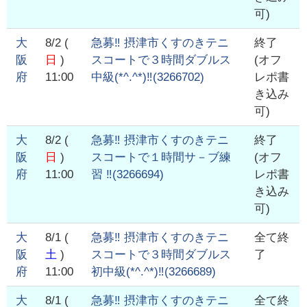
可)
大
8/2
(
急募‼️ 摂津市くすのきテニ
終了
阪
日
)
スコートで３時間ダブルス
(オフ
府
11:00
中級(*^.^*)‼️
(
3266702
)
レポ書
き込み
可)
大
8/2
(
急募‼️ 摂津市くすのきテニ
終了
阪
日
)
スコートで１時間サ－ブ練
(オフ
府
11:00
習 ‼️
(
3266694
)
レポ書
き込み
可)
大
8/1
(
急募‼️ 摂津市くすのきテニ
全て終
阪
土
)
スコートで３時間ダブルス
了
府
11:00
初中級(*^.^*)‼️
(
3266689
)
大
8/1
(
急募‼️ 摂津市くすのきテニ
全て終