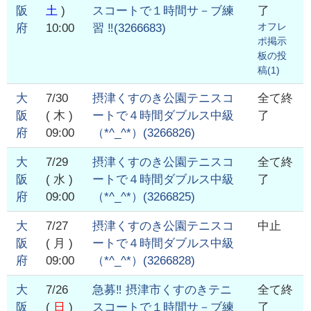
阪
土
)
スコートで１時間サ－ブ練
了
オフレ
府
10:00
習 ‼️
(
3266683
)
ポ掲示
板の投
稿(
1
)
大
7/30
摂津くすのき公園テニスコ
全て終
阪
( 木 )
ートで４時間ダブルス中級
了
府
09:00
（*^_^*）
(
3266826
)
大
7/29
摂津くすのき公園テニスコ
全て終
阪
( 水 )
ートで４時間ダブルス中級
了
府
09:00
（*^_^*）
(
3266825
)
大
7/27
摂津くすのき公園テニスコ
中止
阪
( 月 )
ートで４時間ダブルス中級
府
09:00
（*^_^*）
(
3266828
)
大
7/26
急募‼️ 摂津市くすのきテニ
全て終
阪
(
日
)
スコートで１時間サ－ブ練
了