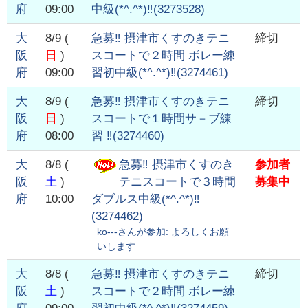
府
09:00
中級(*^.^*)‼️
(
3273528
)
大
8/9
(
急募‼️ 摂津市くすのきテニ
締切
阪
日
)
スコートで２時間 ボレー練
府
09:00
習初中級(*^.^*)‼️
(
3274461
)
大
8/9
(
急募‼️ 摂津市くすのきテニ
締切
阪
日
)
スコートで１時間サ－ブ練
府
08:00
習 ‼️
(
3274460
)
大
8/8
(
急募‼️ 摂津市くすのき
参加者
阪
土
)
テニスコートで３時間
募集中
府
10:00
ダブルス中級(*^.^*)‼️
(
3274462
)
ko---
さんが参加:
よろしくお願
いします
大
8/8
(
急募‼️ 摂津市くすのきテニ
締切
阪
土
)
スコートで２時間 ボレー練